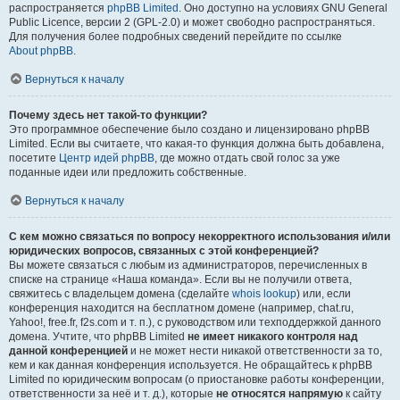
распространяется
phpBB Limited
. Оно доступно на условиях GNU General
Public Licence, версии 2 (GPL-2.0) и может свободно распространяться.
Для получения более подробных сведений перейдите по ссылке
About phpBB
.
Вернуться к началу
Почему здесь нет такой-то функции?
Это программное обеспечение было создано и лицензировано phpBB
Limited. Если вы считаете, что какая-то функция должна быть добавлена,
посетите
Центр идей phpBB
, где можно отдать свой голос за уже
поданные идеи или предложить собственные.
Вернуться к началу
С кем можно связаться по вопросу некорректного использования и/или
юридических вопросов, связанных с этой конференцией?
Вы можете связаться с любым из администраторов, перечисленных в
списке на странице «Наша команда». Если вы не получили ответа,
свяжитесь с владельцем домена (сделайте
whois lookup
) или, если
конференция находится на бесплатном домене (например, chat.ru,
Yahoo!, free.fr, f2s.com и т. п.), с руководством или техподдержкой данного
домена. Учтите, что phpBB Limited
не имеет никакого контроля над
данной конференцией
и не может нести никакой ответственности за то,
кем и как данная конференция используется. Не обращайтесь к phpBB
Limited по юридическим вопросам (о приостановке работы конференции,
ответственности за неё и т. д.), которые
не относятся напрямую
к сайту