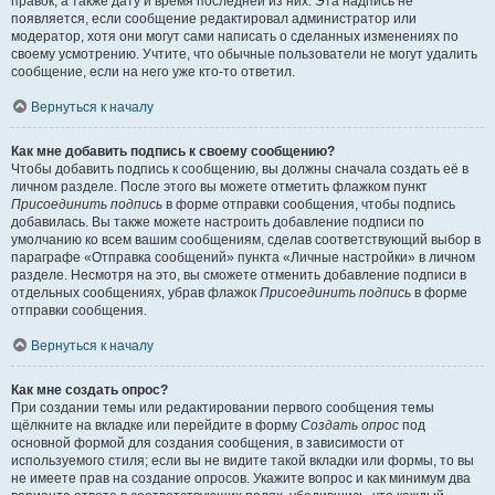
правок, а также дату и время последней из них. Эта надпись не
появляется, если сообщение редактировал администратор или
модератор, хотя они могут сами написать о сделанных изменениях по
своему усмотрению. Учтите, что обычные пользователи не могут удалить
сообщение, если на него уже кто-то ответил.
Вернуться к началу
Как мне добавить подпись к своему сообщению?
Чтобы добавить подпись к сообщению, вы должны сначала создать её в
личном разделе. После этого вы можете отметить флажком пункт
Присоединить подпись
в форме отправки сообщения, чтобы подпись
добавилась. Вы также можете настроить добавление подписи по
умолчанию ко всем вашим сообщениям, сделав соответствующий выбор в
параграфе «Отправка сообщений» пункта «Личные настройки» в личном
разделе. Несмотря на это, вы сможете отменить добавление подписи в
отдельных сообщениях, убрав флажок
Присоединить подпись
в форме
отправки сообщения.
Вернуться к началу
Как мне создать опрос?
При создании темы или редактировании первого сообщения темы
щёлкните на вкладке или перейдите в форму
Создать опрос
под
основной формой для создания сообщения, в зависимости от
используемого стиля; если вы не видите такой вкладки или формы, то вы
не имеете прав на создание опросов. Укажите вопрос и как минимум два