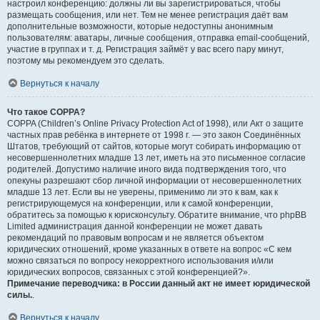
настроил конференцию: должны ли вы зарегистрироваться, чтобы
размещать сообщения, или нет. Тем не менее регистрация даёт вам
дополнительные возможности, которые недоступны анонимным
пользователям: аватары, личные сообщения, отправка email-сообщений,
участие в группах и т. д. Регистрация займёт у вас всего пару минут,
поэтому мы рекомендуем это сделать.
Вернуться к началу
Что такое COPPA?
COPPA (Children’s Online Privacy Protection Act of 1998), или Акт о защите
частных прав ребёнка в интернете от 1998 г. — это закон Соединённых
Штатов, требующий от сайтов, которые могут собирать информацию от
несовершеннолетних младше 13 лет, иметь на это письменное согласие
родителей. Допустимо наличие иного вида подтверждения того, что
опекуны разрешают сбор личной информации от несовершеннолетних
младше 13 лет. Если вы не уверены, применимо ли это к вам, как к
регистрирующемуся на конференции, или к самой конференции,
обратитесь за помощью к юрисконсульту. Обратите внимание, что phpBB
Limited администрация данной конференции не может давать
рекомендаций по правовым вопросам и не является объектом
юридических отношений, кроме указанных в ответе на вопрос «С кем
можно связаться по вопросу некорректного использования и/или
юридических вопросов, связанных с этой конференцией?».
Примечание переводчика: в России данный акт не имеет юридической
силы.
.
Вернуться к началу