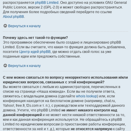
распространяется
phpBB Limited
. Оно доступно на условиях GNU General
Public Licence, версии 2 (GPL-2.0) и может свободно распространяться.
Для получения более подробных сведений перейдите по ссылке
About phpBB
.
Вернуться к началу
Почему здесь нет такой-то функции?
Это программное обеспечение было создано и лицензировано phpBB
Limited. Если вы считаете, что какая-то функция должна быть добавлена,
посетите
Центр идей phpBB
, где можно отдать свой голос за уже
поданные идеи или предложить собственные.
Вернуться к началу
С кем можно связаться по вопросу некорректного использования и/или
юридических вопросов, связанных с этой конференцией?
Вы можете связаться с любым из администраторов, перечисленных в
списке на странице «Наша команда». Если вы не получили ответа,
свяжитесь с владельцем домена (сделайте
whois lookup
) или, если
конференция находится на бесплатном домене (например, chat.ru,
Yahoo!, free.fr, f2s.com и т. п.), с руководством или техподдержкой данного
домена. Учтите, что phpBB Limited
не имеет никакого контроля над
данной конференцией
и не может нести никакой ответственности за то,
кем и как данная конференция используется. Не обращайтесь к phpBB
Limited по юридическим вопросам (о приостановке работы конференции,
ответственности за неё и т. д.), которые
не относятся напрямую
к сайту