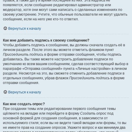
правок, а также дату и время последней из них. Эта надпись не
появляется, если сообщение редактировал администратор или
модератор, хотя они могут сами написать о сделанных изменениях по
своему усмотрению. Учтите, что обычные пользователи не могут удалить
сообщение, если на него уже кто-то ответил.
Вернуться к началу
Как мне добавить подпись к своему сообщению?
Чтобы добавить подпись к сообщению, вы должны сначала создать её в
личном разделе. После этого вы можете отметить флажком пункт
Присоединить подпись
в форме отправки сообщения, чтобы подпись
добавилась. Вы также можете настроить добавление подписи по
умолчанию ко всем вашим сообщениям, сделав соответствующий выбор в
параграфе «Отправка сообщений» пункта «Личные настройки» в личном
разделе. Несмотря на это, вы сможете отменить добавление подписи в
отдельных сообщениях, убрав флажок
Присоединить подпись
в форме
отправки сообщения.
Вернуться к началу
Как мне создать опрос?
При создании темы или редактировании первого сообщения темы
щёлкните на вкладке или перейдите в форму
Создать опрос
под
основной формой для создания сообщения, в зависимости от
используемого стиля; если вы не видите такой вкладки или формы, то вы
не имеете прав на создание опросов. Укажите вопрос и как минимум два