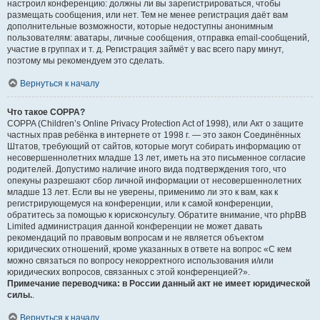
настроил конференцию: должны ли вы зарегистрироваться, чтобы
размещать сообщения, или нет. Тем не менее регистрация даёт вам
дополнительные возможности, которые недоступны анонимным
пользователям: аватары, личные сообщения, отправка email-сообщений,
участие в группах и т. д. Регистрация займёт у вас всего пару минут,
поэтому мы рекомендуем это сделать.
Вернуться к началу
Что такое COPPA?
COPPA (Children’s Online Privacy Protection Act of 1998), или Акт о защите
частных прав ребёнка в интернете от 1998 г. — это закон Соединённых
Штатов, требующий от сайтов, которые могут собирать информацию от
несовершеннолетних младше 13 лет, иметь на это письменное согласие
родителей. Допустимо наличие иного вида подтверждения того, что
опекуны разрешают сбор личной информации от несовершеннолетних
младше 13 лет. Если вы не уверены, применимо ли это к вам, как к
регистрирующемуся на конференции, или к самой конференции,
обратитесь за помощью к юрисконсульту. Обратите внимание, что phpBB
Limited администрация данной конференции не может давать
рекомендаций по правовым вопросам и не является объектом
юридических отношений, кроме указанных в ответе на вопрос «С кем
можно связаться по вопросу некорректного использования и/или
юридических вопросов, связанных с этой конференцией?».
Примечание переводчика: в России данный акт не имеет юридической
силы.
.
Вернуться к началу