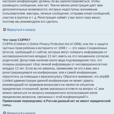
настроил конференцию: должны ли вы зарегистрироваться, чтобы
размещать сообщения, или нет. Тем не менее регистрация даёт вам
дополнительные возможности, которые недоступны анонимным
пользователям: аватары, личные сообщения, отправка email-сообщений,
участие в группах и т. д. Регистрация займёт у вас всего пару минут,
поэтому мы рекомендуем это сделать.
Вернуться к началу
Что такое COPPA?
COPPA (Children’s Online Privacy Protection Act of 1998), или Акт о защите
частных прав ребёнка в интернете от 1998 г. — это закон Соединённых
Штатов, требующий от сайтов, которые могут собирать информацию от
несовершеннолетних младше 13 лет, иметь на это письменное согласие
родителей. Допустимо наличие иного вида подтверждения того, что
опекуны разрешают сбор личной информации от несовершеннолетних
младше 13 лет. Если вы не уверены, применимо ли это к вам, как к
регистрирующемуся на конференции, или к самой конференции,
обратитесь за помощью к юрисконсульту. Обратите внимание, что phpBB
Limited администрация данной конференции не может давать
рекомендаций по правовым вопросам и не является объектом
юридических отношений, кроме указанных в ответе на вопрос «С кем
можно связаться по вопросу некорректного использования и/или
юридических вопросов, связанных с этой конференцией?».
Примечание переводчика: в России данный акт не имеет юридической
силы.
.
Вернуться к началу