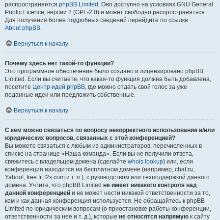
распространяется
phpBB Limited
. Оно доступно на условиях GNU General
Public Licence, версии 2 (GPL-2.0) и может свободно распространяться.
Для получения более подробных сведений перейдите по ссылке
About phpBB
.
Вернуться к началу
Почему здесь нет такой-то функции?
Это программное обеспечение было создано и лицензировано phpBB
Limited. Если вы считаете, что какая-то функция должна быть добавлена,
посетите
Центр идей phpBB
, где можно отдать свой голос за уже
поданные идеи или предложить собственные.
Вернуться к началу
С кем можно связаться по вопросу некорректного использования и/или
юридических вопросов, связанных с этой конференцией?
Вы можете связаться с любым из администраторов, перечисленных в
списке на странице «Наша команда». Если вы не получили ответа,
свяжитесь с владельцем домена (сделайте
whois lookup
) или, если
конференция находится на бесплатном домене (например, chat.ru,
Yahoo!, free.fr, f2s.com и т. п.), с руководством или техподдержкой данного
домена. Учтите, что phpBB Limited
не имеет никакого контроля над
данной конференцией
и не может нести никакой ответственности за то,
кем и как данная конференция используется. Не обращайтесь к phpBB
Limited по юридическим вопросам (о приостановке работы конференции,
ответственности за неё и т. д.), которые
не относятся напрямую
к сайту