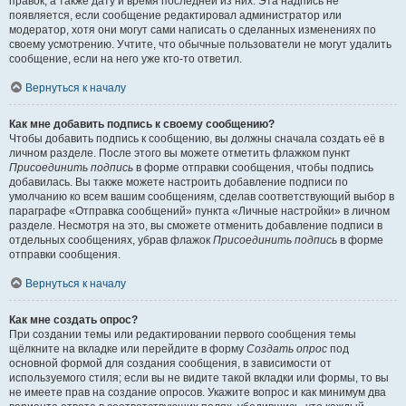
правок, а также дату и время последней из них. Эта надпись не
появляется, если сообщение редактировал администратор или
модератор, хотя они могут сами написать о сделанных изменениях по
своему усмотрению. Учтите, что обычные пользователи не могут удалить
сообщение, если на него уже кто-то ответил.
Вернуться к началу
Как мне добавить подпись к своему сообщению?
Чтобы добавить подпись к сообщению, вы должны сначала создать её в
личном разделе. После этого вы можете отметить флажком пункт
Присоединить подпись
в форме отправки сообщения, чтобы подпись
добавилась. Вы также можете настроить добавление подписи по
умолчанию ко всем вашим сообщениям, сделав соответствующий выбор в
параграфе «Отправка сообщений» пункта «Личные настройки» в личном
разделе. Несмотря на это, вы сможете отменить добавление подписи в
отдельных сообщениях, убрав флажок
Присоединить подпись
в форме
отправки сообщения.
Вернуться к началу
Как мне создать опрос?
При создании темы или редактировании первого сообщения темы
щёлкните на вкладке или перейдите в форму
Создать опрос
под
основной формой для создания сообщения, в зависимости от
используемого стиля; если вы не видите такой вкладки или формы, то вы
не имеете прав на создание опросов. Укажите вопрос и как минимум два