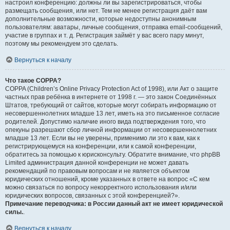
настроил конференцию: должны ли вы зарегистрироваться, чтобы
размещать сообщения, или нет. Тем не менее регистрация даёт вам
дополнительные возможности, которые недоступны анонимным
пользователям: аватары, личные сообщения, отправка email-сообщений,
участие в группах и т. д. Регистрация займёт у вас всего пару минут,
поэтому мы рекомендуем это сделать.
Вернуться к началу
Что такое COPPA?
COPPA (Children’s Online Privacy Protection Act of 1998), или Акт о защите
частных прав ребёнка в интернете от 1998 г. — это закон Соединённых
Штатов, требующий от сайтов, которые могут собирать информацию от
несовершеннолетних младше 13 лет, иметь на это письменное согласие
родителей. Допустимо наличие иного вида подтверждения того, что
опекуны разрешают сбор личной информации от несовершеннолетних
младше 13 лет. Если вы не уверены, применимо ли это к вам, как к
регистрирующемуся на конференции, или к самой конференции,
обратитесь за помощью к юрисконсульту. Обратите внимание, что phpBB
Limited администрация данной конференции не может давать
рекомендаций по правовым вопросам и не является объектом
юридических отношений, кроме указанных в ответе на вопрос «С кем
можно связаться по вопросу некорректного использования и/или
юридических вопросов, связанных с этой конференцией?».
Примечание переводчика: в России данный акт не имеет юридической
силы.
.
Вернуться к началу