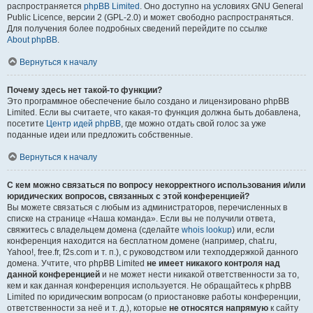
распространяется
phpBB Limited
. Оно доступно на условиях GNU General
Public Licence, версии 2 (GPL-2.0) и может свободно распространяться.
Для получения более подробных сведений перейдите по ссылке
About phpBB
.
Вернуться к началу
Почему здесь нет такой-то функции?
Это программное обеспечение было создано и лицензировано phpBB
Limited. Если вы считаете, что какая-то функция должна быть добавлена,
посетите
Центр идей phpBB
, где можно отдать свой голос за уже
поданные идеи или предложить собственные.
Вернуться к началу
С кем можно связаться по вопросу некорректного использования и/или
юридических вопросов, связанных с этой конференцией?
Вы можете связаться с любым из администраторов, перечисленных в
списке на странице «Наша команда». Если вы не получили ответа,
свяжитесь с владельцем домена (сделайте
whois lookup
) или, если
конференция находится на бесплатном домене (например, chat.ru,
Yahoo!, free.fr, f2s.com и т. п.), с руководством или техподдержкой данного
домена. Учтите, что phpBB Limited
не имеет никакого контроля над
данной конференцией
и не может нести никакой ответственности за то,
кем и как данная конференция используется. Не обращайтесь к phpBB
Limited по юридическим вопросам (о приостановке работы конференции,
ответственности за неё и т. д.), которые
не относятся напрямую
к сайту