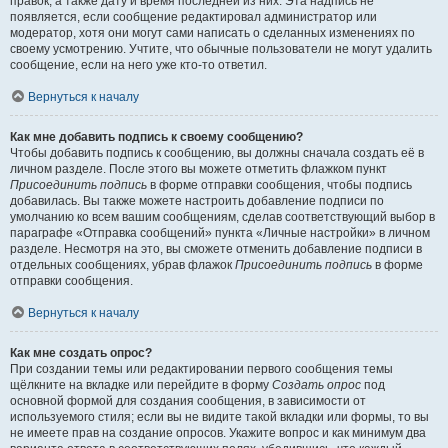
правок, а также дату и время последней из них. Эта надпись не
появляется, если сообщение редактировал администратор или
модератор, хотя они могут сами написать о сделанных изменениях по
своему усмотрению. Учтите, что обычные пользователи не могут удалить
сообщение, если на него уже кто-то ответил.
Вернуться к началу
Как мне добавить подпись к своему сообщению?
Чтобы добавить подпись к сообщению, вы должны сначала создать её в
личном разделе. После этого вы можете отметить флажком пункт
Присоединить подпись
в форме отправки сообщения, чтобы подпись
добавилась. Вы также можете настроить добавление подписи по
умолчанию ко всем вашим сообщениям, сделав соответствующий выбор в
параграфе «Отправка сообщений» пункта «Личные настройки» в личном
разделе. Несмотря на это, вы сможете отменить добавление подписи в
отдельных сообщениях, убрав флажок
Присоединить подпись
в форме
отправки сообщения.
Вернуться к началу
Как мне создать опрос?
При создании темы или редактировании первого сообщения темы
щёлкните на вкладке или перейдите в форму
Создать опрос
под
основной формой для создания сообщения, в зависимости от
используемого стиля; если вы не видите такой вкладки или формы, то вы
не имеете прав на создание опросов. Укажите вопрос и как минимум два