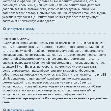
настроил конференцию: должны ли вы зарегистрироваться, чтобы
размещать сообщения, или нет. Тем не менее регистрация даёт вам
дополнительные возможности, которые недоступны анонимным
пользователям: аватары, личные сообщения, отправка email-сообщений,
участие в группах и т. д. Регистрация займёт у вас всего пару минут,
поэтому мы рекомендуем это сделать.
Вернуться к началу
Что такое COPPA?
COPPA (Children’s Online Privacy Protection Act of 1998), или Акт о защите
частных прав ребёнка в интернете от 1998 г. — это закон Соединённых
Штатов, требующий от сайтов, которые могут собирать информацию от
несовершеннолетних младше 13 лет, иметь на это письменное согласие
родителей. Допустимо наличие иного вида подтверждения того, что
опекуны разрешают сбор личной информации от несовершеннолетних
младше 13 лет. Если вы не уверены, применимо ли это к вам, как к
регистрирующемуся на конференции, или к самой конференции,
обратитесь за помощью к юрисконсульту. Обратите внимание, что phpBB
Limited администрация данной конференции не может давать
рекомендаций по правовым вопросам и не является объектом
юридических отношений, кроме указанных в ответе на вопрос «С кем
можно связаться по вопросу некорректного использования и/или
юридических вопросов, связанных с этой конференцией?».
Примечание переводчика: в России данный акт не имеет юридической
силы.
.
Вернуться к началу