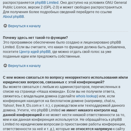
распространяется
phpBB Limited
. Оно доступно на условиях GNU General
Public Licence, версии 2 (GPL-2.0) и может свободно распространяться.
Для получения более подробных сведений перейдите по ссылке
About phpBB
.
Вернуться к началу
Почему здесь нет такой-то функции?
Это программное обеспечение было создано и лицензировано phpBB
Limited. Если вы считаете, что какая-то функция должна быть добавлена,
посетите
Центр идей phpBB
, где можно отдать свой голос за уже
поданные идеи или предложить собственные.
Вернуться к началу
С кем можно связаться по вопросу некорректного использования и/или
юридических вопросов, связанных с этой конференцией?
Вы можете связаться с любым из администраторов, перечисленных в
списке на странице «Наша команда». Если вы не получили ответа,
свяжитесь с владельцем домена (сделайте
whois lookup
) или, если
конференция находится на бесплатном домене (например, chat.ru,
Yahoo!, free.fr, f2s.com и т. п.), с руководством или техподдержкой данного
домена. Учтите, что phpBB Limited
не имеет никакого контроля над
данной конференцией
и не может нести никакой ответственности за то,
кем и как данная конференция используется. Не обращайтесь к phpBB
Limited по юридическим вопросам (о приостановке работы конференции,
ответственности за неё и т. д.), которые
не относятся напрямую
к сайту