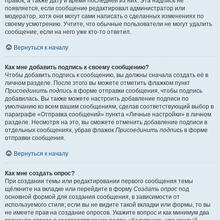
правок, а также дату и время последней из них. Эта надпись не
появляется, если сообщение редактировал администратор или
модератор, хотя они могут сами написать о сделанных изменениях по
своему усмотрению. Учтите, что обычные пользователи не могут удалить
сообщение, если на него уже кто-то ответил.
Вернуться к началу
Как мне добавить подпись к своему сообщению?
Чтобы добавить подпись к сообщению, вы должны сначала создать её в
личном разделе. После этого вы можете отметить флажком пункт
Присоединить подпись
в форме отправки сообщения, чтобы подпись
добавилась. Вы также можете настроить добавление подписи по
умолчанию ко всем вашим сообщениям, сделав соответствующий выбор в
параграфе «Отправка сообщений» пункта «Личные настройки» в личном
разделе. Несмотря на это, вы сможете отменить добавление подписи в
отдельных сообщениях, убрав флажок
Присоединить подпись
в форме
отправки сообщения.
Вернуться к началу
Как мне создать опрос?
При создании темы или редактировании первого сообщения темы
щёлкните на вкладке или перейдите в форму
Создать опрос
под
основной формой для создания сообщения, в зависимости от
используемого стиля; если вы не видите такой вкладки или формы, то вы
не имеете прав на создание опросов. Укажите вопрос и как минимум два