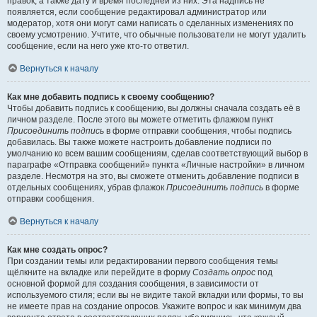
правок, а также дату и время последней из них. Эта надпись не
появляется, если сообщение редактировал администратор или
модератор, хотя они могут сами написать о сделанных изменениях по
своему усмотрению. Учтите, что обычные пользователи не могут удалить
сообщение, если на него уже кто-то ответил.
Вернуться к началу
Как мне добавить подпись к своему сообщению?
Чтобы добавить подпись к сообщению, вы должны сначала создать её в
личном разделе. После этого вы можете отметить флажком пункт
Присоединить подпись
в форме отправки сообщения, чтобы подпись
добавилась. Вы также можете настроить добавление подписи по
умолчанию ко всем вашим сообщениям, сделав соответствующий выбор в
параграфе «Отправка сообщений» пункта «Личные настройки» в личном
разделе. Несмотря на это, вы сможете отменить добавление подписи в
отдельных сообщениях, убрав флажок
Присоединить подпись
в форме
отправки сообщения.
Вернуться к началу
Как мне создать опрос?
При создании темы или редактировании первого сообщения темы
щёлкните на вкладке или перейдите в форму
Создать опрос
под
основной формой для создания сообщения, в зависимости от
используемого стиля; если вы не видите такой вкладки или формы, то вы
не имеете прав на создание опросов. Укажите вопрос и как минимум два