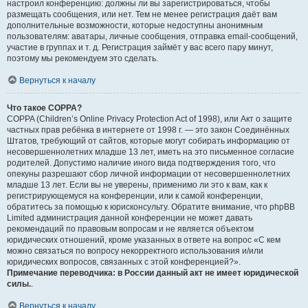
настроил конференцию: должны ли вы зарегистрироваться, чтобы
размещать сообщения, или нет. Тем не менее регистрация даёт вам
дополнительные возможности, которые недоступны анонимным
пользователям: аватары, личные сообщения, отправка email-сообщений,
участие в группах и т. д. Регистрация займёт у вас всего пару минут,
поэтому мы рекомендуем это сделать.
Вернуться к началу
Что такое COPPA?
COPPA (Children’s Online Privacy Protection Act of 1998), или Акт о защите
частных прав ребёнка в интернете от 1998 г. — это закон Соединённых
Штатов, требующий от сайтов, которые могут собирать информацию от
несовершеннолетних младше 13 лет, иметь на это письменное согласие
родителей. Допустимо наличие иного вида подтверждения того, что
опекуны разрешают сбор личной информации от несовершеннолетних
младше 13 лет. Если вы не уверены, применимо ли это к вам, как к
регистрирующемуся на конференции, или к самой конференции,
обратитесь за помощью к юрисконсульту. Обратите внимание, что phpBB
Limited администрация данной конференции не может давать
рекомендаций по правовым вопросам и не является объектом
юридических отношений, кроме указанных в ответе на вопрос «С кем
можно связаться по вопросу некорректного использования и/или
юридических вопросов, связанных с этой конференцией?».
Примечание переводчика: в России данный акт не имеет юридической
силы.
.
Вернуться к началу