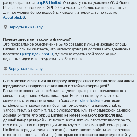
распространяется
phpBB Limited
. Оно доступно на условиях GNU General
Public Licence, версии 2 (GPL-2.0) и может свободно распространяться.
Для получения более подробных сведений перейдите по ссылке
About phpBB
.
Вернуться к началу
Почему здесь нет такой-то функции?
Это программное обеспечение было создано и лицензировано phpBB
Limited. Если вы считаете, что какая-то функция должна быть добавлена,
посетите
Центр идей phpBB
, где можно отдать свой голос за уже
поданные идеи или предложить собственные.
Вернуться к началу
С кем можно связаться по вопросу некорректного использования и/или
юридических вопросов, связанных с этой конференцией?
Вы можете связаться с любым из администраторов, перечисленных в
списке на странице «Наша команда». Если вы не получили ответа,
свяжитесь с владельцем домена (сделайте
whois lookup
) или, если
конференция находится на бесплатном домене (например, chat.ru,
Yahoo!, free.fr, f2s.com и т. п.), с руководством или техподдержкой данного
домена. Учтите, что phpBB Limited
не имеет никакого контроля над
данной конференцией
и не может нести никакой ответственности за то,
кем и как данная конференция используется. Не обращайтесь к phpBB
Limited по юридическим вопросам (о приостановке работы конференции,
ответственности за неё и т. д.), которые
не относятся напрямую
к сайту