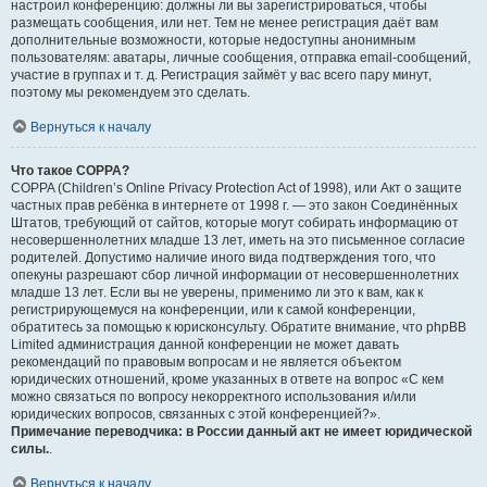
настроил конференцию: должны ли вы зарегистрироваться, чтобы
размещать сообщения, или нет. Тем не менее регистрация даёт вам
дополнительные возможности, которые недоступны анонимным
пользователям: аватары, личные сообщения, отправка email-сообщений,
участие в группах и т. д. Регистрация займёт у вас всего пару минут,
поэтому мы рекомендуем это сделать.
Вернуться к началу
Что такое COPPA?
COPPA (Children’s Online Privacy Protection Act of 1998), или Акт о защите
частных прав ребёнка в интернете от 1998 г. — это закон Соединённых
Штатов, требующий от сайтов, которые могут собирать информацию от
несовершеннолетних младше 13 лет, иметь на это письменное согласие
родителей. Допустимо наличие иного вида подтверждения того, что
опекуны разрешают сбор личной информации от несовершеннолетних
младше 13 лет. Если вы не уверены, применимо ли это к вам, как к
регистрирующемуся на конференции, или к самой конференции,
обратитесь за помощью к юрисконсульту. Обратите внимание, что phpBB
Limited администрация данной конференции не может давать
рекомендаций по правовым вопросам и не является объектом
юридических отношений, кроме указанных в ответе на вопрос «С кем
можно связаться по вопросу некорректного использования и/или
юридических вопросов, связанных с этой конференцией?».
Примечание переводчика: в России данный акт не имеет юридической
силы.
.
Вернуться к началу