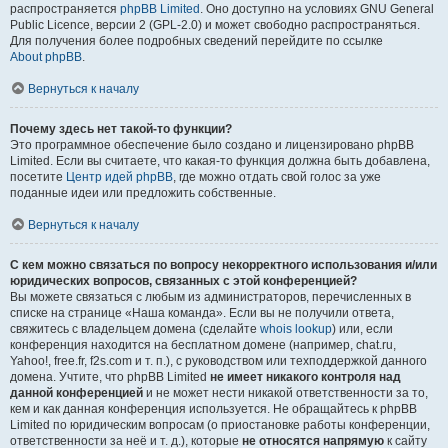
распространяется
phpBB Limited
. Оно доступно на условиях GNU General
Public Licence, версии 2 (GPL-2.0) и может свободно распространяться.
Для получения более подробных сведений перейдите по ссылке
About phpBB
.
Вернуться к началу
Почему здесь нет такой-то функции?
Это программное обеспечение было создано и лицензировано phpBB
Limited. Если вы считаете, что какая-то функция должна быть добавлена,
посетите
Центр идей phpBB
, где можно отдать свой голос за уже
поданные идеи или предложить собственные.
Вернуться к началу
С кем можно связаться по вопросу некорректного использования и/или
юридических вопросов, связанных с этой конференцией?
Вы можете связаться с любым из администраторов, перечисленных в
списке на странице «Наша команда». Если вы не получили ответа,
свяжитесь с владельцем домена (сделайте
whois lookup
) или, если
конференция находится на бесплатном домене (например, chat.ru,
Yahoo!, free.fr, f2s.com и т. п.), с руководством или техподдержкой данного
домена. Учтите, что phpBB Limited
не имеет никакого контроля над
данной конференцией
и не может нести никакой ответственности за то,
кем и как данная конференция используется. Не обращайтесь к phpBB
Limited по юридическим вопросам (о приостановке работы конференции,
ответственности за неё и т. д.), которые
не относятся напрямую
к сайту