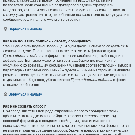
правок, а также дату и время последней из них. Эта надпись не
появляется, если сообщение редактировал администратор или
модератор, хотя они могут сами написать о сделанных изменениях по
своему усмотрению. Учтите, что обычные пользователи не могут удалить
сообщение, если на него уже кто-то ответил.
Вернуться к началу
Как мне добавить подпись к своему сообщению?
Чтобы добавить подпись к сообщению, вы должны сначала создать её в
личном разделе. После этого вы можете отметить флажком пункт
Присоединить подпись
в форме отправки сообщения, чтобы подпись
добавилась. Вы также можете настроить добавление подписи по
умолчанию ко всем вашим сообщениям, сделав соответствующий выбор в
параграфе «Отправка сообщений» пункта «Личные настройки» в личном
разделе. Несмотря на это, вы сможете отменить добавление подписи в
отдельных сообщениях, убрав флажок
Присоединить подпись
в форме
отправки сообщения.
Вернуться к началу
Как мне создать опрос?
При создании темы или редактировании первого сообщения темы
щёлкните на вкладке или перейдите в форму
Создать опрос
под
основной формой для создания сообщения, в зависимости от
используемого стиля; если вы не видите такой вкладки или формы, то вы
не имеете прав на создание опросов. Укажите вопрос и как минимум два