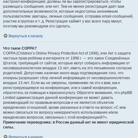
настроил конференцию: должны ли вы зарегистрироваться, чтобы
размещать сообщения, или нет. Тем не менее регистрация даёт вам
дополнительные возможности, которые недоступны анонимным
пользователям: аватары, личные сообщения, отправка email-сообщений,
участие в группах и т. д. Регистрация займёт у вас всего пару минут,
поэтому мы рекомендуем это сделать.
Вернуться к началу
Что такое COPPA?
COPPA (Children’s Online Privacy Protection Act of 1998), или Акт о защите
частных прав ребёнка в интернете от 1998 г. — это закон Соединённых
Штатов, требующий от сайтов, которые могут собирать информацию от
несовершеннолетних младше 13 лет, иметь на это письменное согласие
родителей. Допустимо наличие иного вида подтверждения того, что
опекуны разрешают сбор личной информации от несовершеннолетних
младше 13 лет. Если вы не уверены, применимо ли это к вам, как к
регистрирующемуся на конференции, или к самой конференции,
обратитесь за помощью к юрисконсульту. Обратите внимание, что phpBB
Limited администрация данной конференции не может давать
рекомендаций по правовым вопросам и не является объектом
юридических отношений, кроме указанных в ответе на вопрос «С кем
можно связаться по вопросу некорректного использования и/или
юридических вопросов, связанных с этой конференцией?».
Примечание переводчика: в России данный акт не имеет юридической
силы.
.
Вернуться к началу