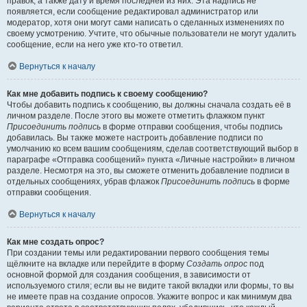
правок, а также дату и время последней из них. Эта надпись не
появляется, если сообщение редактировал администратор или
модератор, хотя они могут сами написать о сделанных изменениях по
своему усмотрению. Учтите, что обычные пользователи не могут удалить
сообщение, если на него уже кто-то ответил.
Вернуться к началу
Как мне добавить подпись к своему сообщению?
Чтобы добавить подпись к сообщению, вы должны сначала создать её в
личном разделе. После этого вы можете отметить флажком пункт
Присоединить подпись
в форме отправки сообщения, чтобы подпись
добавилась. Вы также можете настроить добавление подписи по
умолчанию ко всем вашим сообщениям, сделав соответствующий выбор в
параграфе «Отправка сообщений» пункта «Личные настройки» в личном
разделе. Несмотря на это, вы сможете отменить добавление подписи в
отдельных сообщениях, убрав флажок
Присоединить подпись
в форме
отправки сообщения.
Вернуться к началу
Как мне создать опрос?
При создании темы или редактировании первого сообщения темы
щёлкните на вкладке или перейдите в форму
Создать опрос
под
основной формой для создания сообщения, в зависимости от
используемого стиля; если вы не видите такой вкладки или формы, то вы
не имеете прав на создание опросов. Укажите вопрос и как минимум два