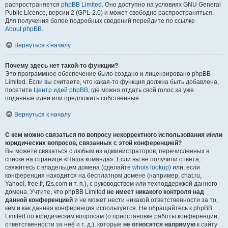
распространяется
phpBB Limited
. Оно доступно на условиях GNU General
Public Licence, версии 2 (GPL-2.0) и может свободно распространяться.
Для получения более подробных сведений перейдите по ссылке
About phpBB
.
Вернуться к началу
Почему здесь нет такой-то функции?
Это программное обеспечение было создано и лицензировано phpBB
Limited. Если вы считаете, что какая-то функция должна быть добавлена,
посетите
Центр идей phpBB
, где можно отдать свой голос за уже
поданные идеи или предложить собственные.
Вернуться к началу
С кем можно связаться по вопросу некорректного использования и/или
юридических вопросов, связанных с этой конференцией?
Вы можете связаться с любым из администраторов, перечисленных в
списке на странице «Наша команда». Если вы не получили ответа,
свяжитесь с владельцем домена (сделайте
whois lookup
) или, если
конференция находится на бесплатном домене (например, chat.ru,
Yahoo!, free.fr, f2s.com и т. п.), с руководством или техподдержкой данного
домена. Учтите, что phpBB Limited
не имеет никакого контроля над
данной конференцией
и не может нести никакой ответственности за то,
кем и как данная конференция используется. Не обращайтесь к phpBB
Limited по юридическим вопросам (о приостановке работы конференции,
ответственности за неё и т. д.), которые
не относятся напрямую
к сайту