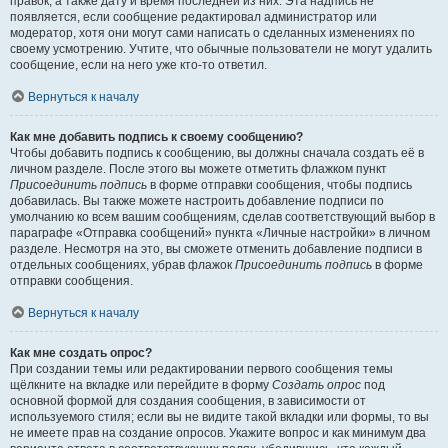
правок, а также дату и время последней из них. Эта надпись не
появляется, если сообщение редактировал администратор или
модератор, хотя они могут сами написать о сделанных изменениях по
своему усмотрению. Учтите, что обычные пользователи не могут удалить
сообщение, если на него уже кто-то ответил.
Вернуться к началу
Как мне добавить подпись к своему сообщению?
Чтобы добавить подпись к сообщению, вы должны сначала создать её в
личном разделе. После этого вы можете отметить флажком пункт
Присоединить подпись
в форме отправки сообщения, чтобы подпись
добавилась. Вы также можете настроить добавление подписи по
умолчанию ко всем вашим сообщениям, сделав соответствующий выбор в
параграфе «Отправка сообщений» пункта «Личные настройки» в личном
разделе. Несмотря на это, вы сможете отменить добавление подписи в
отдельных сообщениях, убрав флажок
Присоединить подпись
в форме
отправки сообщения.
Вернуться к началу
Как мне создать опрос?
При создании темы или редактировании первого сообщения темы
щёлкните на вкладке или перейдите в форму
Создать опрос
под
основной формой для создания сообщения, в зависимости от
используемого стиля; если вы не видите такой вкладки или формы, то вы
не имеете прав на создание опросов. Укажите вопрос и как минимум два