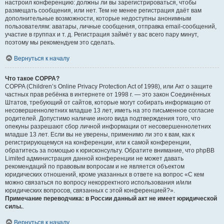
настроил конференцию: должны ли вы зарегистрироваться, чтобы
размещать сообщения, или нет. Тем не менее регистрация даёт вам
дополнительные возможности, которые недоступны анонимным
пользователям: аватары, личные сообщения, отправка email-сообщений,
участие в группах и т. д. Регистрация займёт у вас всего пару минут,
поэтому мы рекомендуем это сделать.
Вернуться к началу
Что такое COPPA?
COPPA (Children’s Online Privacy Protection Act of 1998), или Акт о защите
частных прав ребёнка в интернете от 1998 г. — это закон Соединённых
Штатов, требующий от сайтов, которые могут собирать информацию от
несовершеннолетних младше 13 лет, иметь на это письменное согласие
родителей. Допустимо наличие иного вида подтверждения того, что
опекуны разрешают сбор личной информации от несовершеннолетних
младше 13 лет. Если вы не уверены, применимо ли это к вам, как к
регистрирующемуся на конференции, или к самой конференции,
обратитесь за помощью к юрисконсульту. Обратите внимание, что phpBB
Limited администрация данной конференции не может давать
рекомендаций по правовым вопросам и не является объектом
юридических отношений, кроме указанных в ответе на вопрос «С кем
можно связаться по вопросу некорректного использования и/или
юридических вопросов, связанных с этой конференцией?».
Примечание переводчика: в России данный акт не имеет юридической
силы.
.
Вернуться к началу