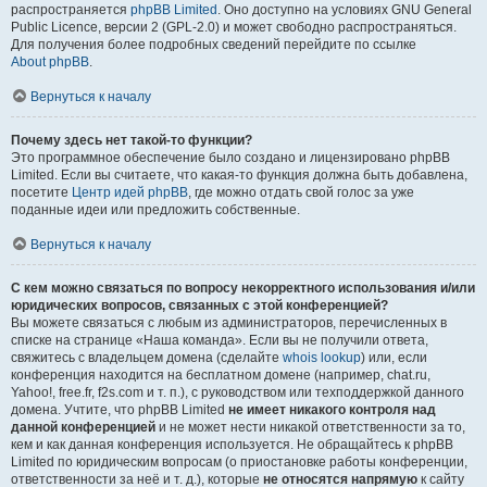
распространяется
phpBB Limited
. Оно доступно на условиях GNU General
Public Licence, версии 2 (GPL-2.0) и может свободно распространяться.
Для получения более подробных сведений перейдите по ссылке
About phpBB
.
Вернуться к началу
Почему здесь нет такой-то функции?
Это программное обеспечение было создано и лицензировано phpBB
Limited. Если вы считаете, что какая-то функция должна быть добавлена,
посетите
Центр идей phpBB
, где можно отдать свой голос за уже
поданные идеи или предложить собственные.
Вернуться к началу
С кем можно связаться по вопросу некорректного использования и/или
юридических вопросов, связанных с этой конференцией?
Вы можете связаться с любым из администраторов, перечисленных в
списке на странице «Наша команда». Если вы не получили ответа,
свяжитесь с владельцем домена (сделайте
whois lookup
) или, если
конференция находится на бесплатном домене (например, chat.ru,
Yahoo!, free.fr, f2s.com и т. п.), с руководством или техподдержкой данного
домена. Учтите, что phpBB Limited
не имеет никакого контроля над
данной конференцией
и не может нести никакой ответственности за то,
кем и как данная конференция используется. Не обращайтесь к phpBB
Limited по юридическим вопросам (о приостановке работы конференции,
ответственности за неё и т. д.), которые
не относятся напрямую
к сайту