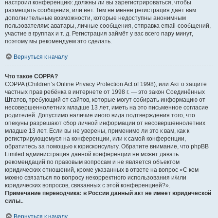
настроил конференцию: должны ли вы зарегистрироваться, чтобы
размещать сообщения, или нет. Тем не менее регистрация даёт вам
дополнительные возможности, которые недоступны анонимным
пользователям: аватары, личные сообщения, отправка email-сообщений,
участие в группах и т. д. Регистрация займёт у вас всего пару минут,
поэтому мы рекомендуем это сделать.
Вернуться к началу
Что такое COPPA?
COPPA (Children’s Online Privacy Protection Act of 1998), или Акт о защите
частных прав ребёнка в интернете от 1998 г. — это закон Соединённых
Штатов, требующий от сайтов, которые могут собирать информацию от
несовершеннолетних младше 13 лет, иметь на это письменное согласие
родителей. Допустимо наличие иного вида подтверждения того, что
опекуны разрешают сбор личной информации от несовершеннолетних
младше 13 лет. Если вы не уверены, применимо ли это к вам, как к
регистрирующемуся на конференции, или к самой конференции,
обратитесь за помощью к юрисконсульту. Обратите внимание, что phpBB
Limited администрация данной конференции не может давать
рекомендаций по правовым вопросам и не является объектом
юридических отношений, кроме указанных в ответе на вопрос «С кем
можно связаться по вопросу некорректного использования и/или
юридических вопросов, связанных с этой конференцией?».
Примечание переводчика: в России данный акт не имеет юридической
силы.
.
Вернуться к началу