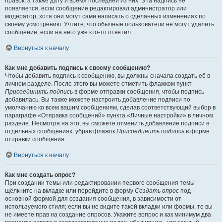
правок, а также дату и время последней из них. Эта надпись не
появляется, если сообщение редактировал администратор или
модератор, хотя они могут сами написать о сделанных изменениях по
своему усмотрению. Учтите, что обычные пользователи не могут удалить
сообщение, если на него уже кто-то ответил.
Вернуться к началу
Как мне добавить подпись к своему сообщению?
Чтобы добавить подпись к сообщению, вы должны сначала создать её в
личном разделе. После этого вы можете отметить флажком пункт
Присоединить подпись
в форме отправки сообщения, чтобы подпись
добавилась. Вы также можете настроить добавление подписи по
умолчанию ко всем вашим сообщениям, сделав соответствующий выбор в
параграфе «Отправка сообщений» пункта «Личные настройки» в личном
разделе. Несмотря на это, вы сможете отменить добавление подписи в
отдельных сообщениях, убрав флажок
Присоединить подпись
в форме
отправки сообщения.
Вернуться к началу
Как мне создать опрос?
При создании темы или редактировании первого сообщения темы
щёлкните на вкладке или перейдите в форму
Создать опрос
под
основной формой для создания сообщения, в зависимости от
используемого стиля; если вы не видите такой вкладки или формы, то вы
не имеете прав на создание опросов. Укажите вопрос и как минимум два