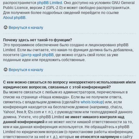
распространяется
phpBB Limited
. Оно доступно на условиях GNU General
Public Licence, версии 2 (GPL-2.0) и может свободно распространяться.
Для получения более подробных сведений перейдите по ссылке
About phpBB
.
Вернуться к началу
Почему здесь нет такой-то функции?
Это программное обеспечение было создано и лицензировано phpBB
Limited. Если вы считаете, что какая-то функция должна быть добавлена,
посетите
Центр идей phpBB
, где можно отдать свой голос за уже
поданные идеи или предложить собственные.
Вернуться к началу
С кем можно связаться по вопросу некорректного использования и/или
юридических вопросов, связанных с этой конференцией?
Вы можете связаться с любым из администраторов, перечисленных в
списке на странице «Наша команда». Если вы не получили ответа,
свяжитесь с владельцем домена (сделайте
whois lookup
) или, если
конференция находится на бесплатном домене (например, chat.ru,
Yahoo!, free.fr, f2s.com и т. п.), с руководством или техподдержкой данного
домена. Учтите, что phpBB Limited
не имеет никакого контроля над
данной конференцией
и не может нести никакой ответственности за то,
кем и как данная конференция используется. Не обращайтесь к phpBB
Limited по юридическим вопросам (о приостановке работы конференции,
ответственности за неё и т. д.), которые
не относятся напрямую
к сайту