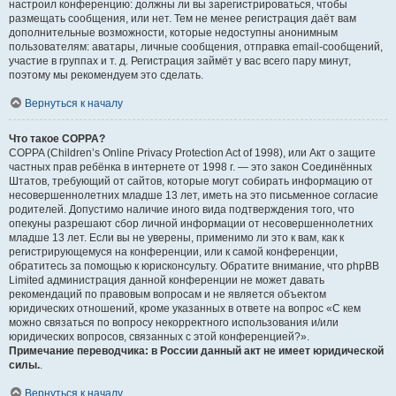
настроил конференцию: должны ли вы зарегистрироваться, чтобы
размещать сообщения, или нет. Тем не менее регистрация даёт вам
дополнительные возможности, которые недоступны анонимным
пользователям: аватары, личные сообщения, отправка email-сообщений,
участие в группах и т. д. Регистрация займёт у вас всего пару минут,
поэтому мы рекомендуем это сделать.
Вернуться к началу
Что такое COPPA?
COPPA (Children’s Online Privacy Protection Act of 1998), или Акт о защите
частных прав ребёнка в интернете от 1998 г. — это закон Соединённых
Штатов, требующий от сайтов, которые могут собирать информацию от
несовершеннолетних младше 13 лет, иметь на это письменное согласие
родителей. Допустимо наличие иного вида подтверждения того, что
опекуны разрешают сбор личной информации от несовершеннолетних
младше 13 лет. Если вы не уверены, применимо ли это к вам, как к
регистрирующемуся на конференции, или к самой конференции,
обратитесь за помощью к юрисконсульту. Обратите внимание, что phpBB
Limited администрация данной конференции не может давать
рекомендаций по правовым вопросам и не является объектом
юридических отношений, кроме указанных в ответе на вопрос «С кем
можно связаться по вопросу некорректного использования и/или
юридических вопросов, связанных с этой конференцией?».
Примечание переводчика: в России данный акт не имеет юридической
силы.
.
Вернуться к началу