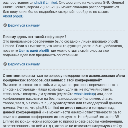
распространяется
phpBB Limited
. Оно доступно на условиях GNU General
Public Licence, версии 2 (GPL-2.0) и может свободно распространяться.
Для получения более подробных сведений перейдите по ссылке
About phpBB
.
Вернуться к началу
Почему здесь нет такой-то функции?
Это программное обеспечение было создано и лицензировано phpBB
Limited. Если вы считаете, что какая-то функция должна быть добавлена,
посетите
Центр идей phpBB
, где можно отдать свой голос за уже
поданные идеи или предложить собственные.
Вернуться к началу
С кем можно связаться по вопросу некорректного использования и/или
юридических вопросов, связанных с этой конференцией?
Вы можете связаться с любым из администраторов, перечисленных в
списке на странице «Наша команда». Если вы не получили ответа,
свяжитесь с владельцем домена (сделайте
whois lookup
) или, если
конференция находится на бесплатном домене (например, chat.ru,
Yahoo!, free.fr, f2s.com и т. п.), с руководством или техподдержкой данного
домена. Учтите, что phpBB Limited
не имеет никакого контроля над
данной конференцией
и не может нести никакой ответственности за то,
кем и как данная конференция используется. Не обращайтесь к phpBB
Limited по юридическим вопросам (о приостановке работы конференции,
ответственности за неё и т. д.), которые
не относятся напрямую
к сайту