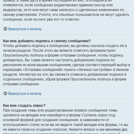
правок, а также дату и время последней из них. Эта надпись не
появляется, если сообщение редактировал администратор или
модератор, хотя они могут сами написать о сделанных изменениях по
своему усмотрению. Учтите, что обычные пользователи не могут удалить
сообщение, если на него уже кто-то ответил.
Вернуться к началу
Как мне добавить подпись к своему сообщению?
Чтобы добавить подпись к сообщению, вы должны сначала создать её в
личном разделе. После этого вы можете отметить флажком пункт
Присоединить подпись
в форме отправки сообщения, чтобы подпись
добавилась. Вы также можете настроить добавление подписи по
умолчанию ко всем вашим сообщениям, сделав соответствующий выбор в
параграфе «Отправка сообщений» пункта «Личные настройки» в личном
разделе. Несмотря на это, вы сможете отменить добавление подписи в
отдельных сообщениях, убрав флажок
Присоединить подпись
в форме
отправки сообщения.
Вернуться к началу
Как мне создать опрос?
При создании темы или редактировании первого сообщения темы
щёлкните на вкладке или перейдите в форму
Создать опрос
под
основной формой для создания сообщения, в зависимости от
используемого стиля; если вы не видите такой вкладки или формы, то вы
не имеете прав на создание опросов. Укажите вопрос и как минимум два