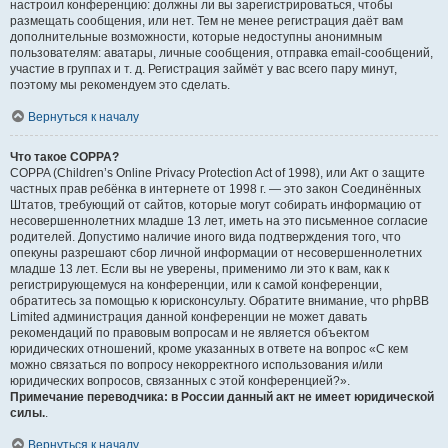
настроил конференцию: должны ли вы зарегистрироваться, чтобы
размещать сообщения, или нет. Тем не менее регистрация даёт вам
дополнительные возможности, которые недоступны анонимным
пользователям: аватары, личные сообщения, отправка email-сообщений,
участие в группах и т. д. Регистрация займёт у вас всего пару минут,
поэтому мы рекомендуем это сделать.
Вернуться к началу
Что такое COPPA?
COPPA (Children’s Online Privacy Protection Act of 1998), или Акт о защите
частных прав ребёнка в интернете от 1998 г. — это закон Соединённых
Штатов, требующий от сайтов, которые могут собирать информацию от
несовершеннолетних младше 13 лет, иметь на это письменное согласие
родителей. Допустимо наличие иного вида подтверждения того, что
опекуны разрешают сбор личной информации от несовершеннолетних
младше 13 лет. Если вы не уверены, применимо ли это к вам, как к
регистрирующемуся на конференции, или к самой конференции,
обратитесь за помощью к юрисконсульту. Обратите внимание, что phpBB
Limited администрация данной конференции не может давать
рекомендаций по правовым вопросам и не является объектом
юридических отношений, кроме указанных в ответе на вопрос «С кем
можно связаться по вопросу некорректного использования и/или
юридических вопросов, связанных с этой конференцией?».
Примечание переводчика: в России данный акт не имеет юридической
силы.
.
Вернуться к началу