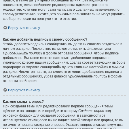
правок, а также дату и время последней из них. Эта надпись не
появляется, если сообщение редактировал администратор или
модератор, хотя они могут сами написать о сделанных изменениях по
своему усмотрению. Учтите, что обычные пользователи не могут удалить
сообщение, если на него уже кто-то ответил.
Вернуться к началу
Как мне добавить подпись к своему сообщению?
Чтобы добавить подпись к сообщению, вы должны сначала создать её в
личном разделе. После этого вы можете отметить флажком пункт
Присоединить подпись
в форме отправки сообщения, чтобы подпись
добавилась. Вы также можете настроить добавление подписи по
умолчанию ко всем вашим сообщениям, сделав соответствующий выбор в
параграфе «Отправка сообщений» пункта «Личные настройки» в личном
разделе. Несмотря на это, вы сможете отменить добавление подписи в
отдельных сообщениях, убрав флажок
Присоединить подпись
в форме
отправки сообщения.
Вернуться к началу
Как мне создать опрос?
При создании темы или редактировании первого сообщения темы
щёлкните на вкладке или перейдите в форму
Создать опрос
под
основной формой для создания сообщения, в зависимости от
используемого стиля; если вы не видите такой вкладки или формы, то вы
не имеете прав на создание опросов. Укажите вопрос и как минимум два