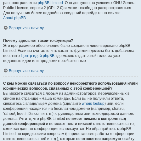
распространяется
phpBB Limited
. Оно доступно на условиях GNU General
Public Licence, версии 2 (GPL-2.0) и может свободно распространяться.
Для получения более подробных сведений перейдите по ссылке
About phpBB
.
Вернуться к началу
Почему здесь нет такой-то функции?
Это программное обеспечение было создано и лицензировано phpBB
Limited. Если вы считаете, что какая-то функция должна быть добавлена,
посетите
Центр идей phpBB
, где можно отдать свой голос за уже
поданные идеи или предложить собственные.
Вернуться к началу
С кем можно связаться по вопросу некорректного использования и/или
юридических вопросов, связанных с этой конференцией?
Вы можете связаться с любым из администраторов, перечисленных в
списке на странице «Наша команда». Если вы не получили ответа,
свяжитесь с владельцем домена (сделайте
whois lookup
) или, если
конференция находится на бесплатном домене (например, chat.ru,
Yahoo!, free.fr, f2s.com и т. п.), с руководством или техподдержкой данного
домена. Учтите, что phpBB Limited
не имеет никакого контроля над
данной конференцией
и не может нести никакой ответственности за то,
кем и как данная конференция используется. Не обращайтесь к phpBB
Limited по юридическим вопросам (о приостановке работы конференции,
ответственности за неё и т. д.), которые
не относятся напрямую
к сайту