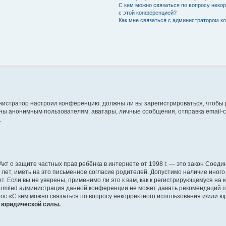
С кем можно связаться по вопросу неко
с этой конференцией?
Как мне связаться с администратором 
дминистратор настроил конференцию: должны ли вы зарегистрироваться, чтобы
 анонимным пользователям: аватары, личные сообщения, отправка email-сооб
.
 или Акт о защите частных прав ребёнка в интернете от 1998 г. — это закон Со
т, иметь на это письменное согласие родителей. Допустимо наличие иного
 Если вы не уверены, применимо ли это к вам, как к регистрирующемуся на 
Limited администрация данной конференции не может давать рекомендаций 
ос «С кем можно связаться по вопросу некорректного использования и/или ю
т юридической силы.
.