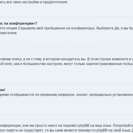
ить все свои настройки и предпочтения.
час на конференции»?
дёте опцию
Скрывать моё пребывание на конференции
. Выберите
Да
, и вы 
зователем.
вому поясу, а не к тому, в котором находитесь вы. В этом случае измените в 
овой пояс, как и большинство настроек, могут только зарегистрированные пол
ое!
о время отображается по-прежнему неверное, значит, неправильно установле
онференции, или же просто никто не перевёл phpBB на ваш язык. Попробуйт
вого пакета не существует, то вы сами можете перевести phpBB на свой язы