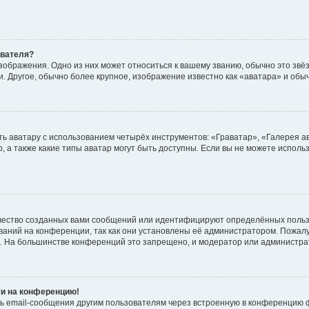
ователя?
зображения. Одно из них может относиться к вашему званию, обычно это звёзд
. Другое, обычно более крупное, изображение известно как «аватара» и обы
ь аватару с использованием четырёх инструментов: «Граватар», «Галерея а
, а также какие типы аватар могут быть доступны. Если вы не можете испол
чество созданных вами сообщений или идентифицируют определённых польз
аний на конференции, так как они установлены её администратором. Пожал
е. На большинстве конференций это запрещено, и модератор или администра
ти на конференцию!
ь email-сообщения другим пользователям через встроенную в конференцию ф