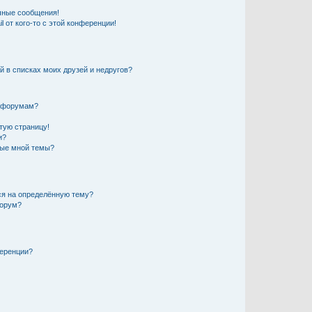
чные сообщения!
 от кого-то с этой конференции!
й в списках моих друзей и недругов?
и форумам?
стую страницу!
и?
ные мной темы?
ься на определённую тему?
форум?
ференции?