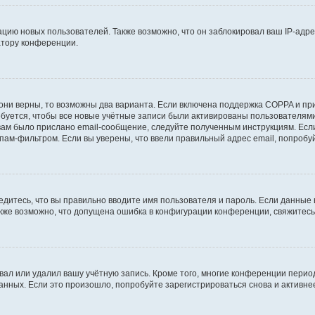
ию новых пользователей. Также возможно, что он заблокировал ваш IP-адре
атору конференции.
они верны, то возможны два варианта. Если включена поддержка COPPA и при 
уется, чтобы все новые учётные записи были активированы пользователями
ам было прислано email-сообщение, следуйте полученным инструкциям. Если
пам-фильтром. Если вы уверены, что ввели правильный адрес email, попробу
едитесь, что вы правильно вводите имя пользователя и пароль. Если данные
Также возможно, что допущена ошибка в конфигурации конференции, свяжитес
вал или удалил вашу учётную запись. Кроме того, многие конференции перио
ных. Если это произошло, попробуйте зарегистрироваться снова и активнее 