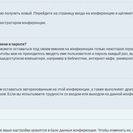
егко получить новый. Перейдите на страницу входа на конференцию и щёлкни
инистратором конференции.
мени и пароля?
сможете оставаться под своим именем на конференции только некоторое огран
 чтобы вам не приходилось вводить имя пользователя и пароль каждый раз, 
щедоступном компьютере, например в библиотеке, интернет-кафе, университе
ам оставаться авторизованным на этой конференции, а также выполняют друг
ом. Если вы испытываете трудности со входом или выходом на данной конфе
е ваши настройки хранятся в базе данных конференции. Чтобы изменить их,