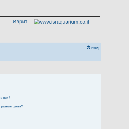
Иврит
Вход
 в них?
 разные цвета?