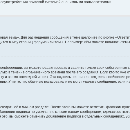
ь злоупотребления почтовой системой анонимными пользователями.
овая тема». Для размещения сообщения в теме щёлкните по кнопке «Ответит
ится внизу страниц форума или темы. Например: «Вы можете начинать темы»
конференции, вы можете редактировать и удалять только свои собственные 
ько в течение ограниченного времени после его создания. Если кто-то уже 
дату и время последней из них. Эта надпись не появляется, если сообщение 
ию. Учтите, что обычные пользователи не могут удалить сообщение, если на 
создать её в личном разделе. После этого вы можете отметить флажком пун
обавление подписи по умолчанию ко всем вашим сообщениям, сделав соотве
а это, вы сможете отменить добавление подписи в отдельных сообщениях, у