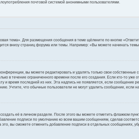
ь злоупотребления почтовой системой анонимными пользователями.
овая тема». Для размещения сообщения в теме щёлкните по кнопке «Ответит
ится внизу страниц форума или темы. Например: «Вы можете начинать темы»
конференции, вы можете редактировать и удалять только свои собственные 
ько в течение ограниченного времени после его создания. Если кто-то уже 
дату и время последней из них. Эта надпись не появляется, если сообщение 
ию. Учтите, что обычные пользователи не могут удалить сообщение, если на 
создать её в личном разделе. После этого вы можете отметить флажком пун
обавление подписи по умолчанию ко всем вашим сообщениям, сделав соотве
а это, вы сможете отменить добавление подписи в отдельных сообщениях, у