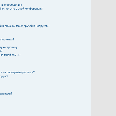
чные сообщения!
 от кого-то с этой конференции!
й в списках моих друзей и недругов?
и форумам?
стую страницу!
и?
ные мной темы?
ься на определённую тему?
форум?
ференции?