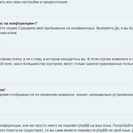
ить все свои настройки и предпочтения.
час на конференции»?
дёте опцию
Скрывать моё пребывание на конференции
. Выберите
Да
, и вы 
зователем.
вому поясу, а не к тому, в котором находитесь вы. В этом случае измените в 
овой пояс, как и большинство настроек, могут только зарегистрированные пол
ое!
о время отображается по-прежнему неверное, значит, неправильно установле
онференции, или же просто никто не перевёл phpBB на ваш язык. Попробуйт
вого пакета не существует, то вы сами можете перевести phpBB на свой язы