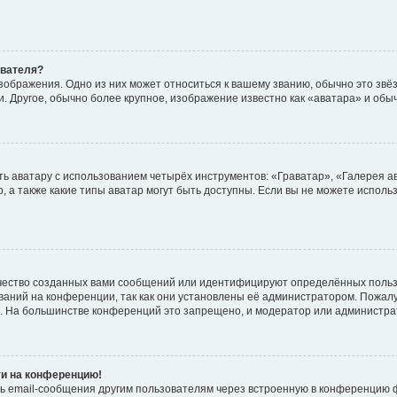
ователя?
зображения. Одно из них может относиться к вашему званию, обычно это звёзд
. Другое, обычно более крупное, изображение известно как «аватара» и обы
ь аватару с использованием четырёх инструментов: «Граватар», «Галерея а
, а также какие типы аватар могут быть доступны. Если вы не можете испол
чество созданных вами сообщений или идентифицируют определённых польз
аний на конференции, так как они установлены её администратором. Пожал
е. На большинстве конференций это запрещено, и модератор или администра
ти на конференцию!
ь email-сообщения другим пользователям через встроенную в конференцию ф