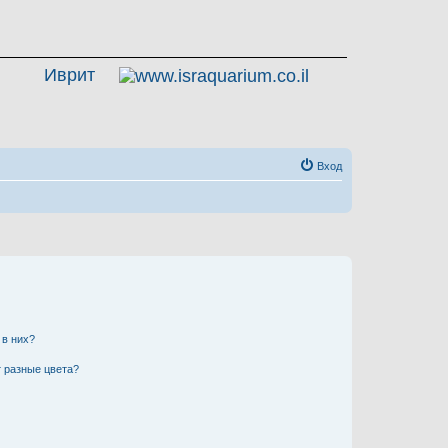
Иврит
Вход
 в них?
 разные цвета?