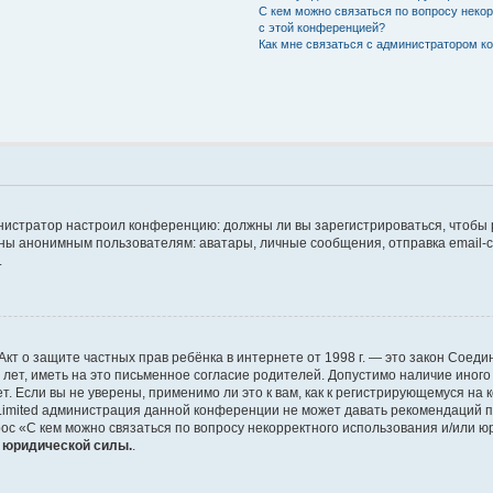
С кем можно связаться по вопросу неко
с этой конференцией?
Как мне связаться с администратором 
дминистратор настроил конференцию: должны ли вы зарегистрироваться, чтобы
 анонимным пользователям: аватары, личные сообщения, отправка email-сооб
.
 или Акт о защите частных прав ребёнка в интернете от 1998 г. — это закон Со
т, иметь на это письменное согласие родителей. Допустимо наличие иного
 Если вы не уверены, применимо ли это к вам, как к регистрирующемуся на 
Limited администрация данной конференции не может давать рекомендаций 
ос «С кем можно связаться по вопросу некорректного использования и/или ю
т юридической силы.
.