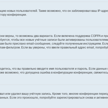
ию новых пользователей. Также возможно, что он заблокировал ваш IP-адре
атору конференции.
они верны, то возможны два варианта. Если включена поддержка COPPA и при 
уется, чтобы все новые учётные записи были активированы пользователями
ам было прислано email-сообщение, следуйте полученным инструкциям. Если
пам-фильтром. Если вы уверены, что ввели правильный адрес email, попробу
едитесь, что вы правильно вводите имя пользователя и пароль. Если данные
Также возможно, что допущена ошибка в конфигурации конференции, свяжитес
вал или удалил вашу учётную запись. Кроме того, многие конференции перио
ных. Если это произошло, попробуйте зарегистрироваться снова и активнее 