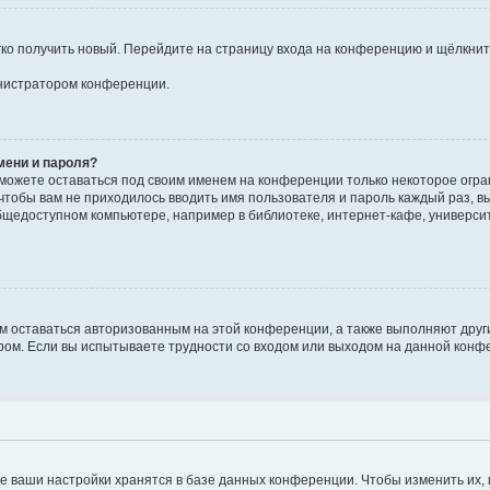
егко получить новый. Перейдите на страницу входа на конференцию и щёлкни
инистратором конференции.
мени и пароля?
сможете оставаться под своим именем на конференции только некоторое огран
 чтобы вам не приходилось вводить имя пользователя и пароль каждый раз, 
щедоступном компьютере, например в библиотеке, интернет-кафе, университе
ам оставаться авторизованным на этой конференции, а также выполняют друг
ом. Если вы испытываете трудности со входом или выходом на данной конфе
е ваши настройки хранятся в базе данных конференции. Чтобы изменить их,