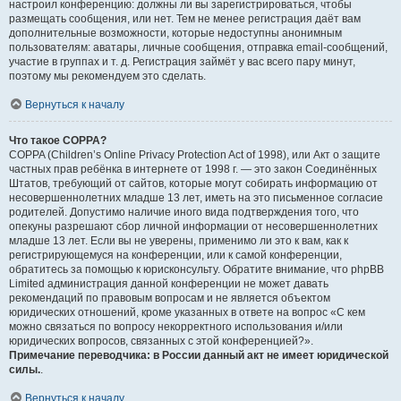
настроил конференцию: должны ли вы зарегистрироваться, чтобы
размещать сообщения, или нет. Тем не менее регистрация даёт вам
дополнительные возможности, которые недоступны анонимным
пользователям: аватары, личные сообщения, отправка email-сообщений,
участие в группах и т. д. Регистрация займёт у вас всего пару минут,
поэтому мы рекомендуем это сделать.
Вернуться к началу
Что такое COPPA?
COPPA (Children’s Online Privacy Protection Act of 1998), или Акт о защите
частных прав ребёнка в интернете от 1998 г. — это закон Соединённых
Штатов, требующий от сайтов, которые могут собирать информацию от
несовершеннолетних младше 13 лет, иметь на это письменное согласие
родителей. Допустимо наличие иного вида подтверждения того, что
опекуны разрешают сбор личной информации от несовершеннолетних
младше 13 лет. Если вы не уверены, применимо ли это к вам, как к
регистрирующемуся на конференции, или к самой конференции,
обратитесь за помощью к юрисконсульту. Обратите внимание, что phpBB
Limited администрация данной конференции не может давать
рекомендаций по правовым вопросам и не является объектом
юридических отношений, кроме указанных в ответе на вопрос «С кем
можно связаться по вопросу некорректного использования и/или
юридических вопросов, связанных с этой конференцией?».
Примечание переводчика: в России данный акт не имеет юридической
силы.
.
Вернуться к началу