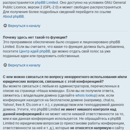
распространяется
phpBB Limited
. Оно доступно на условиях GNU General
Public Licence, версии 2 (GPL-2.0) и может свободно распространяться.
Для получения более подробных сведений перейдите по ссылке
About phpBB
.
Вернуться к началу
Почему здесь нет такой-то функции?
Это программное обеспечение было создано и лицензировано phpBB
Limited. Если вы считаете, что какая-то функция должна быть добавлена,
посетите
Центр идей phpBB
, где можно отдать свой голос за уже
поданные идеи или предложить собственные.
Вернуться к началу
С кем можно связаться по вопросу некорректного использования и/или
юридических вопросов, связанных с этой конференцией?
Вы можете связаться с любым из администраторов, перечисленных в
списке на странице «Наша команда». Если вы не получили ответа,
свяжитесь с владельцем домена (сделайте
whois lookup
) или, если
конференция находится на бесплатном домене (например, chat.ru,
Yahoo!, free.fr, f2s.com и т. п.), с руководством или техподдержкой данного
домена. Учтите, что phpBB Limited
не имеет никакого контроля над
данной конференцией
и не может нести никакой ответственности за то,
кем и как данная конференция используется. Не обращайтесь к phpBB
Limited по юридическим вопросам (о приостановке работы конференции,
ответственности за неё и т. д.), которые
не относятся напрямую
к сайту