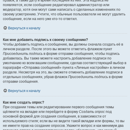
правок, а также дату и время последней из них. Эта надпись не
появляется, если сообщение редактировал администратор или
модератор, хотя они могут сами написать о сделанных изменениях по
своему усмотрению. Учтите, что обычные пользователи не могут удалить
сообщение, если на него уже кто-то ответил.
Вернуться к началу
Как мне добавить подпись к своему сообщению?
Чтобы добавить подпись к сообщению, вы должны сначала создать её в
личном разделе. После этого вы можете отметить флажком пункт
Присоединить подпись
в форме отправки сообщения, чтобы подпись
добавилась. Вы также можете настроить добавление подписи по
умолчанию ко всем вашим сообщениям, сделав соответствующий выбор в
параграфе «Отправка сообщений» пункта «Личные настройки» в личном
разделе. Несмотря на это, вы сможете отменить добавление подписи в
отдельных сообщениях, убрав флажок
Присоединить подпись
в форме
отправки сообщения.
Вернуться к началу
Как мне создать опрос?
При создании темы или редактировании первого сообщения темы
щёлкните на вкладке или перейдите в форму
Создать опрос
под
основной формой для создания сообщения, в зависимости от
используемого стиля; если вы не видите такой вкладки или формы, то вы
не имеете прав на создание опросов. Укажите вопрос и как минимум два