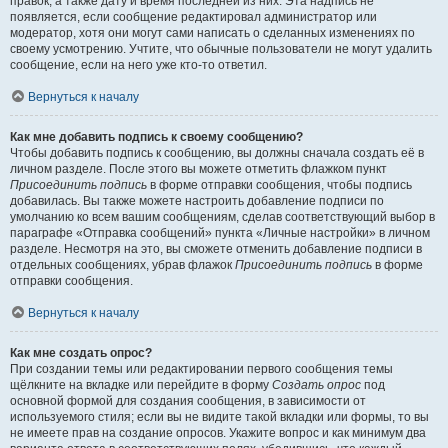
правок, а также дату и время последней из них. Эта надпись не
появляется, если сообщение редактировал администратор или
модератор, хотя они могут сами написать о сделанных изменениях по
своему усмотрению. Учтите, что обычные пользователи не могут удалить
сообщение, если на него уже кто-то ответил.
Вернуться к началу
Как мне добавить подпись к своему сообщению?
Чтобы добавить подпись к сообщению, вы должны сначала создать её в
личном разделе. После этого вы можете отметить флажком пункт
Присоединить подпись
в форме отправки сообщения, чтобы подпись
добавилась. Вы также можете настроить добавление подписи по
умолчанию ко всем вашим сообщениям, сделав соответствующий выбор в
параграфе «Отправка сообщений» пункта «Личные настройки» в личном
разделе. Несмотря на это, вы сможете отменить добавление подписи в
отдельных сообщениях, убрав флажок
Присоединить подпись
в форме
отправки сообщения.
Вернуться к началу
Как мне создать опрос?
При создании темы или редактировании первого сообщения темы
щёлкните на вкладке или перейдите в форму
Создать опрос
под
основной формой для создания сообщения, в зависимости от
используемого стиля; если вы не видите такой вкладки или формы, то вы
не имеете прав на создание опросов. Укажите вопрос и как минимум два