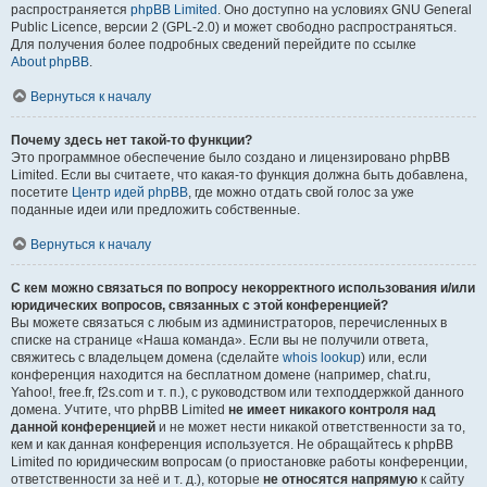
распространяется
phpBB Limited
. Оно доступно на условиях GNU General
Public Licence, версии 2 (GPL-2.0) и может свободно распространяться.
Для получения более подробных сведений перейдите по ссылке
About phpBB
.
Вернуться к началу
Почему здесь нет такой-то функции?
Это программное обеспечение было создано и лицензировано phpBB
Limited. Если вы считаете, что какая-то функция должна быть добавлена,
посетите
Центр идей phpBB
, где можно отдать свой голос за уже
поданные идеи или предложить собственные.
Вернуться к началу
С кем можно связаться по вопросу некорректного использования и/или
юридических вопросов, связанных с этой конференцией?
Вы можете связаться с любым из администраторов, перечисленных в
списке на странице «Наша команда». Если вы не получили ответа,
свяжитесь с владельцем домена (сделайте
whois lookup
) или, если
конференция находится на бесплатном домене (например, chat.ru,
Yahoo!, free.fr, f2s.com и т. п.), с руководством или техподдержкой данного
домена. Учтите, что phpBB Limited
не имеет никакого контроля над
данной конференцией
и не может нести никакой ответственности за то,
кем и как данная конференция используется. Не обращайтесь к phpBB
Limited по юридическим вопросам (о приостановке работы конференции,
ответственности за неё и т. д.), которые
не относятся напрямую
к сайту