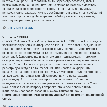
настроил конференцию: должны ли вы зарегистрироваться, чтобы
размещать сообщения, или нет. Тем не менее регистрация даёт вам
дополнительные возможности, которые недоступны анонимным
пользователям: аватары, личные сообщения, отправка email-сообщений,
участие в группах и т. д. Регистрация займёт у вас всего пару минут,
поэтому мы рекомендуем это сделать.
Вернуться к началу
Что такое COPPA?
COPPA (Children’s Online Privacy Protection Act of 1998), или Акт о защите
частных прав ребёнка в интернете от 1998 г. — это закон Соединённых
Штатов, требующий от сайтов, которые могут собирать информацию от
несовершеннолетних младше 13 лет, иметь на это письменное согласие
родителей. Допустимо наличие иного вида подтверждения того, что
опекуны разрешают сбор личной информации от несовершеннолетних
младше 13 лет. Если вы не уверены, применимо ли это к вам, как к
регистрирующемуся на конференции, или к самой конференции,
обратитесь за помощью к юрисконсульту. Обратите внимание, что phpBB
Limited администрация данной конференции не может давать
рекомендаций по правовым вопросам и не является объектом
юридических отношений, кроме указанных в ответе на вопрос «С кем
можно связаться по вопросу некорректного использования и/или
юридических вопросов, связанных с этой конференцией?».
Примечание переводчика: в России данный акт не имеет юридической
силы.
.
Вернуться к началу