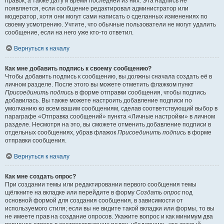
правок, а также дату и время последней из них. Эта надпись не
появляется, если сообщение редактировал администратор или
модератор, хотя они могут сами написать о сделанных изменениях по
своему усмотрению. Учтите, что обычные пользователи не могут удалить
сообщение, если на него уже кто-то ответил.
Вернуться к началу
Как мне добавить подпись к своему сообщению?
Чтобы добавить подпись к сообщению, вы должны сначала создать её в
личном разделе. После этого вы можете отметить флажком пункт
Присоединить подпись
в форме отправки сообщения, чтобы подпись
добавилась. Вы также можете настроить добавление подписи по
умолчанию ко всем вашим сообщениям, сделав соответствующий выбор в
параграфе «Отправка сообщений» пункта «Личные настройки» в личном
разделе. Несмотря на это, вы сможете отменить добавление подписи в
отдельных сообщениях, убрав флажок
Присоединить подпись
в форме
отправки сообщения.
Вернуться к началу
Как мне создать опрос?
При создании темы или редактировании первого сообщения темы
щёлкните на вкладке или перейдите в форму
Создать опрос
под
основной формой для создания сообщения, в зависимости от
используемого стиля; если вы не видите такой вкладки или формы, то вы
не имеете прав на создание опросов. Укажите вопрос и как минимум два