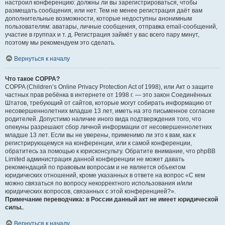
настроил конференцию: должны ли вы зарегистрироваться, чтобы
размещать сообщения, или нет. Тем не менее регистрация даёт вам
дополнительные возможности, которые недоступны анонимным
пользователям: аватары, личные сообщения, отправка email-сообщений,
участие в группах и т. д. Регистрация займёт у вас всего пару минут,
поэтому мы рекомендуем это сделать.
Вернуться к началу
Что такое COPPA?
COPPA (Children’s Online Privacy Protection Act of 1998), или Акт о защите
частных прав ребёнка в интернете от 1998 г. — это закон Соединённых
Штатов, требующий от сайтов, которые могут собирать информацию от
несовершеннолетних младше 13 лет, иметь на это письменное согласие
родителей. Допустимо наличие иного вида подтверждения того, что
опекуны разрешают сбор личной информации от несовершеннолетних
младше 13 лет. Если вы не уверены, применимо ли это к вам, как к
регистрирующемуся на конференции, или к самой конференции,
обратитесь за помощью к юрисконсульту. Обратите внимание, что phpBB
Limited администрация данной конференции не может давать
рекомендаций по правовым вопросам и не является объектом
юридических отношений, кроме указанных в ответе на вопрос «С кем
можно связаться по вопросу некорректного использования и/или
юридических вопросов, связанных с этой конференцией?».
Примечание переводчика: в России данный акт не имеет юридической
силы.
.
Вернуться к началу