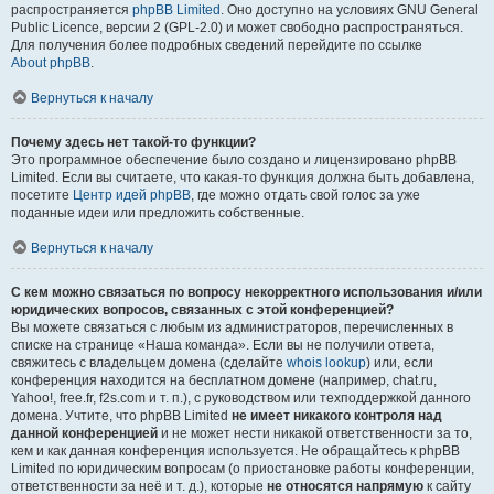
распространяется
phpBB Limited
. Оно доступно на условиях GNU General
Public Licence, версии 2 (GPL-2.0) и может свободно распространяться.
Для получения более подробных сведений перейдите по ссылке
About phpBB
.
Вернуться к началу
Почему здесь нет такой-то функции?
Это программное обеспечение было создано и лицензировано phpBB
Limited. Если вы считаете, что какая-то функция должна быть добавлена,
посетите
Центр идей phpBB
, где можно отдать свой голос за уже
поданные идеи или предложить собственные.
Вернуться к началу
С кем можно связаться по вопросу некорректного использования и/или
юридических вопросов, связанных с этой конференцией?
Вы можете связаться с любым из администраторов, перечисленных в
списке на странице «Наша команда». Если вы не получили ответа,
свяжитесь с владельцем домена (сделайте
whois lookup
) или, если
конференция находится на бесплатном домене (например, chat.ru,
Yahoo!, free.fr, f2s.com и т. п.), с руководством или техподдержкой данного
домена. Учтите, что phpBB Limited
не имеет никакого контроля над
данной конференцией
и не может нести никакой ответственности за то,
кем и как данная конференция используется. Не обращайтесь к phpBB
Limited по юридическим вопросам (о приостановке работы конференции,
ответственности за неё и т. д.), которые
не относятся напрямую
к сайту