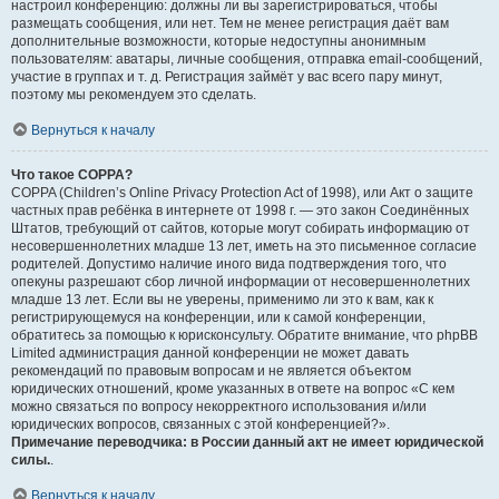
настроил конференцию: должны ли вы зарегистрироваться, чтобы
размещать сообщения, или нет. Тем не менее регистрация даёт вам
дополнительные возможности, которые недоступны анонимным
пользователям: аватары, личные сообщения, отправка email-сообщений,
участие в группах и т. д. Регистрация займёт у вас всего пару минут,
поэтому мы рекомендуем это сделать.
Вернуться к началу
Что такое COPPA?
COPPA (Children’s Online Privacy Protection Act of 1998), или Акт о защите
частных прав ребёнка в интернете от 1998 г. — это закон Соединённых
Штатов, требующий от сайтов, которые могут собирать информацию от
несовершеннолетних младше 13 лет, иметь на это письменное согласие
родителей. Допустимо наличие иного вида подтверждения того, что
опекуны разрешают сбор личной информации от несовершеннолетних
младше 13 лет. Если вы не уверены, применимо ли это к вам, как к
регистрирующемуся на конференции, или к самой конференции,
обратитесь за помощью к юрисконсульту. Обратите внимание, что phpBB
Limited администрация данной конференции не может давать
рекомендаций по правовым вопросам и не является объектом
юридических отношений, кроме указанных в ответе на вопрос «С кем
можно связаться по вопросу некорректного использования и/или
юридических вопросов, связанных с этой конференцией?».
Примечание переводчика: в России данный акт не имеет юридической
силы.
.
Вернуться к началу