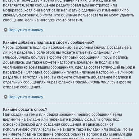
правок, а также дату и время последней из них. Эта надпись не
появляется, если сообщение редактировал администратор или
модератор, хотя они могут сами написать о сделанных изменениях по
своему усмотрению. Учтите, что обычные пользователи не могут удалить
сообщение, если на него уже кто-то ответил.
Вернуться к началу
Как мне добавить подпись к своему сообщению?
Чтобы добавить подпись к сообщению, вы должны сначала создать её в
личном разделе. После этого вы можете отметить флажком пункт
Присоединить подпись
в форме отправки сообщения, чтобы подпись
добавилась. Вы также можете настроить добавление подписи по
умолчанию ко всем вашим сообщениям, сделав соответствующий выбор в
параграфе «Отправка сообщений» пункта «Личные настройки» в личном
разделе. Несмотря на это, вы сможете отменить добавление подписи в
отдельных сообщениях, убрав флажок
Присоединить подпись
в форме
отправки сообщения.
Вернуться к началу
Как мне создать опрос?
При создании темы или редактировании первого сообщения темы
щёлкните на вкладке или перейдите в форму
Создать опрос
под
основной формой для создания сообщения, в зависимости от
используемого стиля; если вы не видите такой вкладки или формы, то вы
не имеете прав на создание опросов. Укажите вопрос и как минимум два