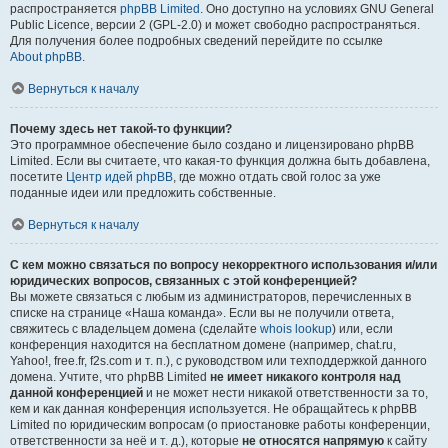
распространяется
phpBB Limited
. Оно доступно на условиях GNU General
Public Licence, версии 2 (GPL-2.0) и может свободно распространяться.
Для получения более подробных сведений перейдите по ссылке
About phpBB
.
Вернуться к началу
Почему здесь нет такой-то функции?
Это программное обеспечение было создано и лицензировано phpBB
Limited. Если вы считаете, что какая-то функция должна быть добавлена,
посетите
Центр идей phpBB
, где можно отдать свой голос за уже
поданные идеи или предложить собственные.
Вернуться к началу
С кем можно связаться по вопросу некорректного использования и/или
юридических вопросов, связанных с этой конференцией?
Вы можете связаться с любым из администраторов, перечисленных в
списке на странице «Наша команда». Если вы не получили ответа,
свяжитесь с владельцем домена (сделайте
whois lookup
) или, если
конференция находится на бесплатном домене (например, chat.ru,
Yahoo!, free.fr, f2s.com и т. п.), с руководством или техподдержкой данного
домена. Учтите, что phpBB Limited
не имеет никакого контроля над
данной конференцией
и не может нести никакой ответственности за то,
кем и как данная конференция используется. Не обращайтесь к phpBB
Limited по юридическим вопросам (о приостановке работы конференции,
ответственности за неё и т. д.), которые
не относятся напрямую
к сайту