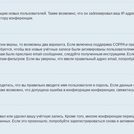
ию новых пользователей. Также возможно, что он заблокировал ваш IP-адре
атору конференции.
они верны, то возможны два варианта. Если включена поддержка COPPA и при 
уется, чтобы все новые учётные записи были активированы пользователями
ам было прислано email-сообщение, следуйте полученным инструкциям. Если
пам-фильтром. Если вы уверены, что ввели правильный адрес email, попробу
едитесь, что вы правильно вводите имя пользователя и пароль. Если данные
Также возможно, что допущена ошибка в конфигурации конференции, свяжитес
вал или удалил вашу учётную запись. Кроме того, многие конференции перио
ных. Если это произошло, попробуйте зарегистрироваться снова и активнее 