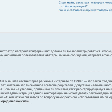
С кем можно связаться по вопросу неко
с этой конференцией?
Как мне связаться с администратором 
дминистратор настроил конференцию: должны ли вы зарегистрироваться, чтобы
 анонимным пользователям: аватары, личные сообщения, отправка email-сооб
.
 или Акт о защите частных прав ребёнка в интернете от 1998 г. — это закон Со
т, иметь на это письменное согласие родителей. Допустимо наличие иного
 Если вы не уверены, применимо ли это к вам, как к регистрирующемуся на 
Limited администрация данной конференции не может давать рекомендаций 
ос «С кем можно связаться по вопросу некорректного использования и/или ю
т юридической силы.
.