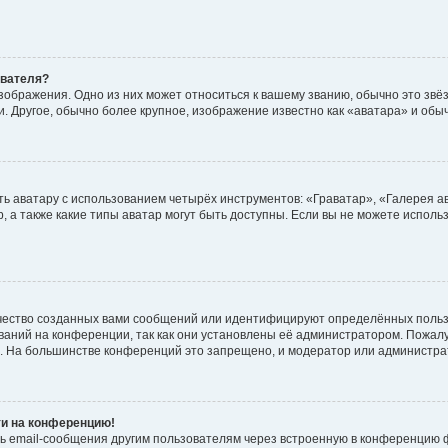
ователя?
зображения. Одно из них может относиться к вашему званию, обычно это звёзд
. Другое, обычно более крупное, изображение известно как «аватара» и обы
ь аватару с использованием четырёх инструментов: «Граватар», «Галерея а
, а также какие типы аватар могут быть доступны. Если вы не можете испол
чество созданных вами сообщений или идентифицируют определённых польз
аний на конференции, так как они установлены её администратором. Пожал
е. На большинстве конференций это запрещено, и модератор или администра
ти на конференцию!
ь email-сообщения другим пользователям через встроенную в конференцию ф