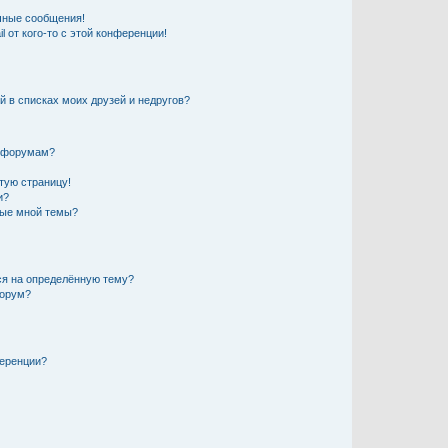
чные сообщения!
 от кого-то с этой конференции!
й в списках моих друзей и недругов?
и форумам?
стую страницу!
и?
ные мной темы?
ься на определённую тему?
форум?
ференции?