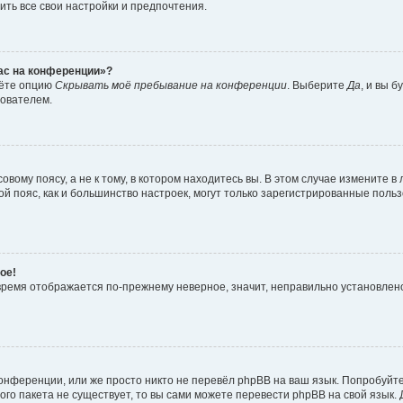
ить все свои настройки и предпочтения.
час на конференции»?
дёте опцию
Скрывать моё пребывание на конференции
. Выберите
Да
, и вы 
зователем.
вому поясу, а не к тому, в котором находитесь вы. В этом случае измените в 
овой пояс, как и большинство настроек, могут только зарегистрированные пол
ое!
о время отображается по-прежнему неверное, значит, неправильно установле
онференции, или же просто никто не перевёл phpBB на ваш язык. Попробуйт
вого пакета не существует, то вы сами можете перевести phpBB на свой язы