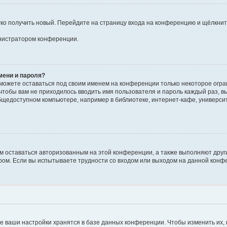
егко получить новый. Перейдите на страницу входа на конференцию и щёлкни
инистратором конференции.
мени и пароля?
сможете оставаться под своим именем на конференции только некоторое огран
 чтобы вам не приходилось вводить имя пользователя и пароль каждый раз, 
щедоступном компьютере, например в библиотеке, интернет-кафе, университе
ам оставаться авторизованным на этой конференции, а также выполняют друг
ом. Если вы испытываете трудности со входом или выходом на данной конфе
е ваши настройки хранятся в базе данных конференции. Чтобы изменить их,