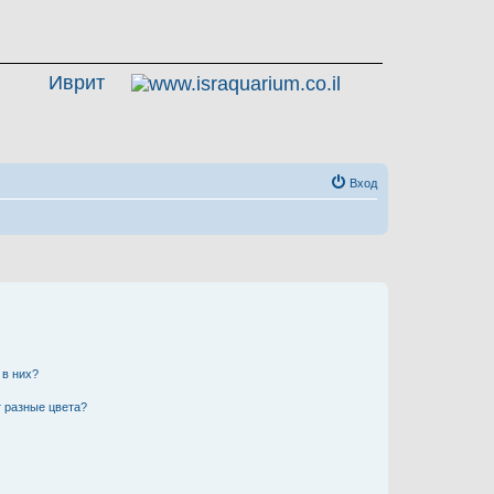
Иврит
Вход
 в них?
 разные цвета?