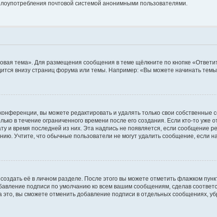
ь злоупотребления почтовой системой анонимными пользователями.
овая тема». Для размещения сообщения в теме щёлкните по кнопке «Ответит
ится внизу страниц форума или темы. Например: «Вы можете начинать темы»
конференции, вы можете редактировать и удалять только свои собственные 
ько в течение ограниченного времени после его создания. Если кто-то уже 
дату и время последней из них. Эта надпись не появляется, если сообщение 
ию. Учтите, что обычные пользователи не могут удалить сообщение, если на 
создать её в личном разделе. После этого вы можете отметить флажком пун
обавление подписи по умолчанию ко всем вашим сообщениям, сделав соотве
а это, вы сможете отменить добавление подписи в отдельных сообщениях, у