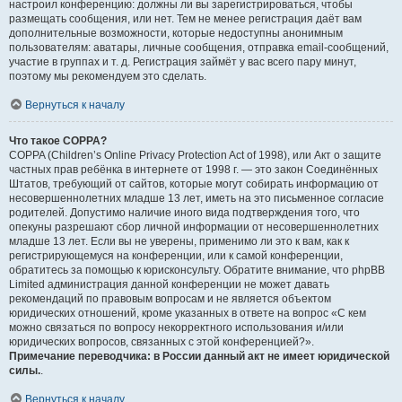
настроил конференцию: должны ли вы зарегистрироваться, чтобы
размещать сообщения, или нет. Тем не менее регистрация даёт вам
дополнительные возможности, которые недоступны анонимным
пользователям: аватары, личные сообщения, отправка email-сообщений,
участие в группах и т. д. Регистрация займёт у вас всего пару минут,
поэтому мы рекомендуем это сделать.
Вернуться к началу
Что такое COPPA?
COPPA (Children’s Online Privacy Protection Act of 1998), или Акт о защите
частных прав ребёнка в интернете от 1998 г. — это закон Соединённых
Штатов, требующий от сайтов, которые могут собирать информацию от
несовершеннолетних младше 13 лет, иметь на это письменное согласие
родителей. Допустимо наличие иного вида подтверждения того, что
опекуны разрешают сбор личной информации от несовершеннолетних
младше 13 лет. Если вы не уверены, применимо ли это к вам, как к
регистрирующемуся на конференции, или к самой конференции,
обратитесь за помощью к юрисконсульту. Обратите внимание, что phpBB
Limited администрация данной конференции не может давать
рекомендаций по правовым вопросам и не является объектом
юридических отношений, кроме указанных в ответе на вопрос «С кем
можно связаться по вопросу некорректного использования и/или
юридических вопросов, связанных с этой конференцией?».
Примечание переводчика: в России данный акт не имеет юридической
силы.
.
Вернуться к началу