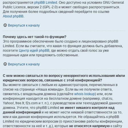
распространяется
phpBB Limited
. Оно доступно на условиях GNU General
Public Licence, версии 2 (GPL-2.0) и может свободно распространяться.
Для получения более подробных сведений перейдите по ссылке
About phpBB
.
Вернуться к началу
Почему здесь нет такой-то функции?
Это программное обеспечение было создано и лицензировано phpBB
Limited. Если вы считаете, что какая-то функция должна быть добавлена,
посетите
Центр идей phpBB
, где можно отдать свой голос за уже
поданные идеи или предложить собственные.
Вернуться к началу
С кем можно связаться по вопросу некорректного использования и/или
юридических вопросов, связанных с этой конференцией?
Вы можете связаться с любым из администраторов, перечисленных в
списке на странице «Наша команда». Если вы не получили ответа,
свяжитесь с владельцем домена (сделайте
whois lookup
) или, если
конференция находится на бесплатном домене (например, chat.ru,
Yahoo!, free.fr, f2s.com и т. п.), с руководством или техподдержкой данного
домена. Учтите, что phpBB Limited
не имеет никакого контроля над
данной конференцией
и не может нести никакой ответственности за то,
кем и как данная конференция используется. Не обращайтесь к phpBB
Limited по юридическим вопросам (о приостановке работы конференции,
ответственности за неё и т. д.), которые
не относятся напрямую
к сайту