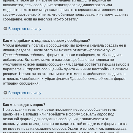
правок, а также дату и время последней из них. Эта надпись не
появляется, если сообщение редактировал администратор или
модератор, хотя они могут сами написать о сделанных изменениях по
своему усмотрению. Учтите, что обычные пользователи не могут удалить
сообщение, если на него уже кто-то ответил.
Вернуться к началу
Как мне добавить подпись к своему сообщению?
Чтобы добавить подпись к сообщению, вы должны сначала создать её в
личном разделе. После этого вы можете отметить флажком пункт
Присоединить подпись
в форме отправки сообщения, чтобы подпись
добавилась. Вы также можете настроить добавление подписи по
умолчанию ко всем вашим сообщениям, сделав соответствующий выбор в
параграфе «Отправка сообщений» пункта «Личные настройки» в личном
разделе. Несмотря на это, вы сможете отменить добавление подписи в
отдельных сообщениях, убрав флажок
Присоединить подпись
в форме
отправки сообщения.
Вернуться к началу
Как мне создать опрос?
При создании темы или редактировании первого сообщения темы
щёлкните на вкладке или перейдите в форму
Создать опрос
под
основной формой для создания сообщения, в зависимости от
используемого стиля; если вы не видите такой вкладки или формы, то вы
не имеете прав на создание опросов. Укажите вопрос и как минимум два