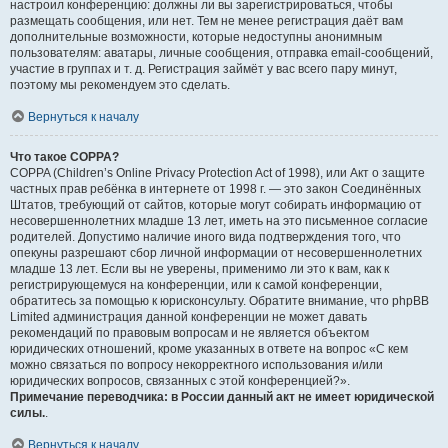
настроил конференцию: должны ли вы зарегистрироваться, чтобы
размещать сообщения, или нет. Тем не менее регистрация даёт вам
дополнительные возможности, которые недоступны анонимным
пользователям: аватары, личные сообщения, отправка email-сообщений,
участие в группах и т. д. Регистрация займёт у вас всего пару минут,
поэтому мы рекомендуем это сделать.
Вернуться к началу
Что такое COPPA?
COPPA (Children’s Online Privacy Protection Act of 1998), или Акт о защите
частных прав ребёнка в интернете от 1998 г. — это закон Соединённых
Штатов, требующий от сайтов, которые могут собирать информацию от
несовершеннолетних младше 13 лет, иметь на это письменное согласие
родителей. Допустимо наличие иного вида подтверждения того, что
опекуны разрешают сбор личной информации от несовершеннолетних
младше 13 лет. Если вы не уверены, применимо ли это к вам, как к
регистрирующемуся на конференции, или к самой конференции,
обратитесь за помощью к юрисконсульту. Обратите внимание, что phpBB
Limited администрация данной конференции не может давать
рекомендаций по правовым вопросам и не является объектом
юридических отношений, кроме указанных в ответе на вопрос «С кем
можно связаться по вопросу некорректного использования и/или
юридических вопросов, связанных с этой конференцией?».
Примечание переводчика: в России данный акт не имеет юридической
силы.
.
Вернуться к началу