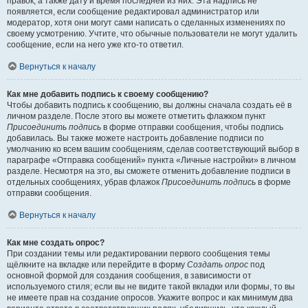
правок, а также дату и время последней из них. Эта надпись не
появляется, если сообщение редактировал администратор или
модератор, хотя они могут сами написать о сделанных изменениях по
своему усмотрению. Учтите, что обычные пользователи не могут удалить
сообщение, если на него уже кто-то ответил.
Вернуться к началу
Как мне добавить подпись к своему сообщению?
Чтобы добавить подпись к сообщению, вы должны сначала создать её в
личном разделе. После этого вы можете отметить флажком пункт
Присоединить подпись
в форме отправки сообщения, чтобы подпись
добавилась. Вы также можете настроить добавление подписи по
умолчанию ко всем вашим сообщениям, сделав соответствующий выбор в
параграфе «Отправка сообщений» пункта «Личные настройки» в личном
разделе. Несмотря на это, вы сможете отменить добавление подписи в
отдельных сообщениях, убрав флажок
Присоединить подпись
в форме
отправки сообщения.
Вернуться к началу
Как мне создать опрос?
При создании темы или редактировании первого сообщения темы
щёлкните на вкладке или перейдите в форму
Создать опрос
под
основной формой для создания сообщения, в зависимости от
используемого стиля; если вы не видите такой вкладки или формы, то вы
не имеете прав на создание опросов. Укажите вопрос и как минимум два