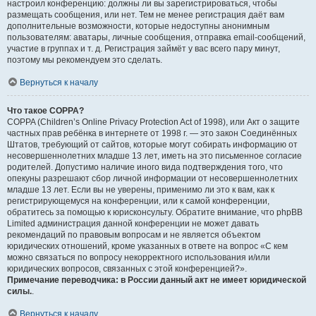
настроил конференцию: должны ли вы зарегистрироваться, чтобы
размещать сообщения, или нет. Тем не менее регистрация даёт вам
дополнительные возможности, которые недоступны анонимным
пользователям: аватары, личные сообщения, отправка email-сообщений,
участие в группах и т. д. Регистрация займёт у вас всего пару минут,
поэтому мы рекомендуем это сделать.
Вернуться к началу
Что такое COPPA?
COPPA (Children’s Online Privacy Protection Act of 1998), или Акт о защите
частных прав ребёнка в интернете от 1998 г. — это закон Соединённых
Штатов, требующий от сайтов, которые могут собирать информацию от
несовершеннолетних младше 13 лет, иметь на это письменное согласие
родителей. Допустимо наличие иного вида подтверждения того, что
опекуны разрешают сбор личной информации от несовершеннолетних
младше 13 лет. Если вы не уверены, применимо ли это к вам, как к
регистрирующемуся на конференции, или к самой конференции,
обратитесь за помощью к юрисконсульту. Обратите внимание, что phpBB
Limited администрация данной конференции не может давать
рекомендаций по правовым вопросам и не является объектом
юридических отношений, кроме указанных в ответе на вопрос «С кем
можно связаться по вопросу некорректного использования и/или
юридических вопросов, связанных с этой конференцией?».
Примечание переводчика: в России данный акт не имеет юридической
силы.
.
Вернуться к началу