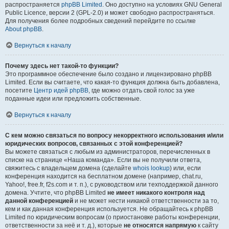
распространяется
phpBB Limited
. Оно доступно на условиях GNU General
Public Licence, версии 2 (GPL-2.0) и может свободно распространяться.
Для получения более подробных сведений перейдите по ссылке
About phpBB
.
Вернуться к началу
Почему здесь нет такой-то функции?
Это программное обеспечение было создано и лицензировано phpBB
Limited. Если вы считаете, что какая-то функция должна быть добавлена,
посетите
Центр идей phpBB
, где можно отдать свой голос за уже
поданные идеи или предложить собственные.
Вернуться к началу
С кем можно связаться по вопросу некорректного использования и/или
юридических вопросов, связанных с этой конференцией?
Вы можете связаться с любым из администраторов, перечисленных в
списке на странице «Наша команда». Если вы не получили ответа,
свяжитесь с владельцем домена (сделайте
whois lookup
) или, если
конференция находится на бесплатном домене (например, chat.ru,
Yahoo!, free.fr, f2s.com и т. п.), с руководством или техподдержкой данного
домена. Учтите, что phpBB Limited
не имеет никакого контроля над
данной конференцией
и не может нести никакой ответственности за то,
кем и как данная конференция используется. Не обращайтесь к phpBB
Limited по юридическим вопросам (о приостановке работы конференции,
ответственности за неё и т. д.), которые
не относятся напрямую
к сайту