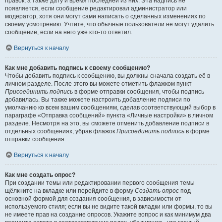
правок, а также дату и время последней из них. Эта надпись не
появляется, если сообщение редактировал администратор или
модератор, хотя они могут сами написать о сделанных изменениях по
своему усмотрению. Учтите, что обычные пользователи не могут удалить
сообщение, если на него уже кто-то ответил.
Вернуться к началу
Как мне добавить подпись к своему сообщению?
Чтобы добавить подпись к сообщению, вы должны сначала создать её в
личном разделе. После этого вы можете отметить флажком пункт
Присоединить подпись
в форме отправки сообщения, чтобы подпись
добавилась. Вы также можете настроить добавление подписи по
умолчанию ко всем вашим сообщениям, сделав соответствующий выбор в
параграфе «Отправка сообщений» пункта «Личные настройки» в личном
разделе. Несмотря на это, вы сможете отменить добавление подписи в
отдельных сообщениях, убрав флажок
Присоединить подпись
в форме
отправки сообщения.
Вернуться к началу
Как мне создать опрос?
При создании темы или редактировании первого сообщения темы
щёлкните на вкладке или перейдите в форму
Создать опрос
под
основной формой для создания сообщения, в зависимости от
используемого стиля; если вы не видите такой вкладки или формы, то вы
не имеете прав на создание опросов. Укажите вопрос и как минимум два