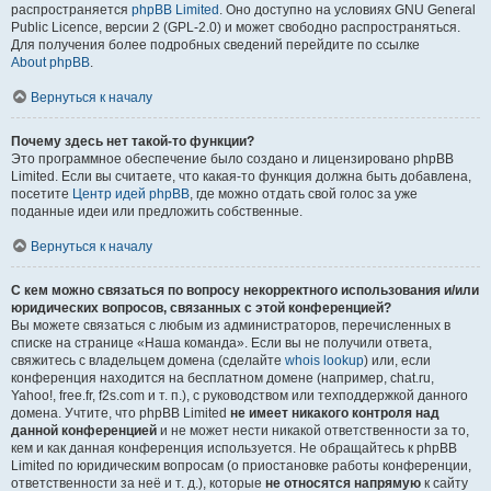
распространяется
phpBB Limited
. Оно доступно на условиях GNU General
Public Licence, версии 2 (GPL-2.0) и может свободно распространяться.
Для получения более подробных сведений перейдите по ссылке
About phpBB
.
Вернуться к началу
Почему здесь нет такой-то функции?
Это программное обеспечение было создано и лицензировано phpBB
Limited. Если вы считаете, что какая-то функция должна быть добавлена,
посетите
Центр идей phpBB
, где можно отдать свой голос за уже
поданные идеи или предложить собственные.
Вернуться к началу
С кем можно связаться по вопросу некорректного использования и/или
юридических вопросов, связанных с этой конференцией?
Вы можете связаться с любым из администраторов, перечисленных в
списке на странице «Наша команда». Если вы не получили ответа,
свяжитесь с владельцем домена (сделайте
whois lookup
) или, если
конференция находится на бесплатном домене (например, chat.ru,
Yahoo!, free.fr, f2s.com и т. п.), с руководством или техподдержкой данного
домена. Учтите, что phpBB Limited
не имеет никакого контроля над
данной конференцией
и не может нести никакой ответственности за то,
кем и как данная конференция используется. Не обращайтесь к phpBB
Limited по юридическим вопросам (о приостановке работы конференции,
ответственности за неё и т. д.), которые
не относятся напрямую
к сайту