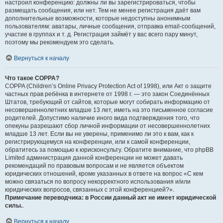
настроил конференцию: должны ли вы зарегистрироваться, чтобы
размещать сообщения, или нет. Тем не менее регистрация даёт вам
дополнительные возможности, которые недоступны анонимным
пользователям: аватары, личные сообщения, отправка email-сообщений,
участие в группах и т. д. Регистрация займёт у вас всего пару минут,
поэтому мы рекомендуем это сделать.
Вернуться к началу
Что такое COPPA?
COPPA (Children’s Online Privacy Protection Act of 1998), или Акт о защите
частных прав ребёнка в интернете от 1998 г. — это закон Соединённых
Штатов, требующий от сайтов, которые могут собирать информацию от
несовершеннолетних младше 13 лет, иметь на это письменное согласие
родителей. Допустимо наличие иного вида подтверждения того, что
опекуны разрешают сбор личной информации от несовершеннолетних
младше 13 лет. Если вы не уверены, применимо ли это к вам, как к
регистрирующемуся на конференции, или к самой конференции,
обратитесь за помощью к юрисконсульту. Обратите внимание, что phpBB
Limited администрация данной конференции не может давать
рекомендаций по правовым вопросам и не является объектом
юридических отношений, кроме указанных в ответе на вопрос «С кем
можно связаться по вопросу некорректного использования и/или
юридических вопросов, связанных с этой конференцией?».
Примечание переводчика: в России данный акт не имеет юридической
силы.
.
Вернуться к началу