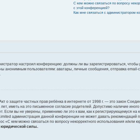
С кем можно связаться по вопросу неко
с этой конференцией?
Как мне связаться с администратором 
дминистратор настроил конференцию: должны ли вы зарегистрироваться, чтобы
 анонимным пользователям: аватары, личные сообщения, отправка email-сооб
.
 или Акт о защите частных прав ребёнка в интернете от 1998 г. — это закон Со
т, иметь на это письменное согласие родителей. Допустимо наличие иного
 Если вы не уверены, применимо ли это к вам, как к регистрирующемуся на 
Limited администрация данной конференции не может давать рекомендаций 
ос «С кем можно связаться по вопросу некорректного использования и/или ю
т юридической силы.
.