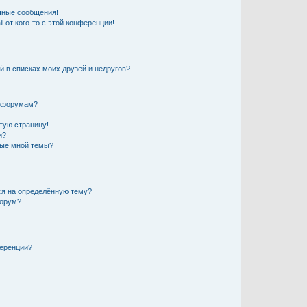
чные сообщения!
 от кого-то с этой конференции!
й в списках моих друзей и недругов?
и форумам?
стую страницу!
и?
ные мной темы?
ься на определённую тему?
форум?
ференции?