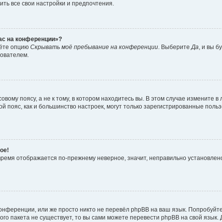
ить все свои настройки и предпочтения.
час на конференции»?
дёте опцию
Скрывать моё пребывание на конференции
. Выберите
Да
, и вы 
зователем.
вому поясу, а не к тому, в котором находитесь вы. В этом случае измените в 
овой пояс, как и большинство настроек, могут только зарегистрированные пол
ое!
о время отображается по-прежнему неверное, значит, неправильно установле
онференции, или же просто никто не перевёл phpBB на ваш язык. Попробуйт
вого пакета не существует, то вы сами можете перевести phpBB на свой язы