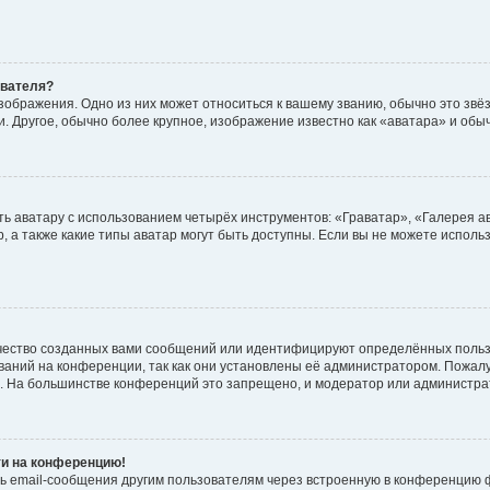
ователя?
зображения. Одно из них может относиться к вашему званию, обычно это звёзд
. Другое, обычно более крупное, изображение известно как «аватара» и обы
ь аватару с использованием четырёх инструментов: «Граватар», «Галерея а
, а также какие типы аватар могут быть доступны. Если вы не можете испол
чество созданных вами сообщений или идентифицируют определённых польз
аний на конференции, так как они установлены её администратором. Пожал
е. На большинстве конференций это запрещено, и модератор или администра
ти на конференцию!
ь email-сообщения другим пользователям через встроенную в конференцию ф