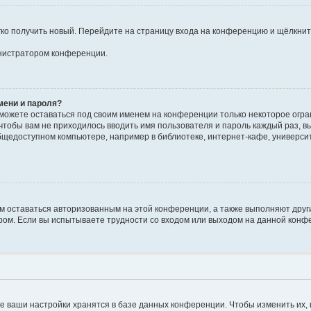
егко получить новый. Перейдите на страницу входа на конференцию и щёлкни
инистратором конференции.
мени и пароля?
сможете оставаться под своим именем на конференции только некоторое огран
 чтобы вам не приходилось вводить имя пользователя и пароль каждый раз, 
щедоступном компьютере, например в библиотеке, интернет-кафе, университе
ам оставаться авторизованным на этой конференции, а также выполняют друг
ом. Если вы испытываете трудности со входом или выходом на данной конфе
е ваши настройки хранятся в базе данных конференции. Чтобы изменить их,