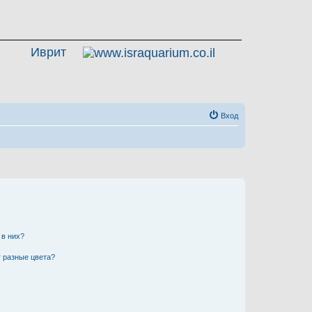
Иврит
Вход
 в них?
 разные цвета?