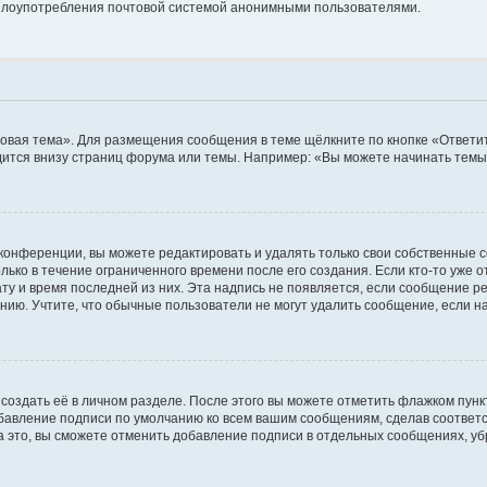
ь злоупотребления почтовой системой анонимными пользователями.
овая тема». Для размещения сообщения в теме щёлкните по кнопке «Ответит
ится внизу страниц форума или темы. Например: «Вы можете начинать темы»
конференции, вы можете редактировать и удалять только свои собственные 
ько в течение ограниченного времени после его создания. Если кто-то уже 
дату и время последней из них. Эта надпись не появляется, если сообщение 
ию. Учтите, что обычные пользователи не могут удалить сообщение, если на 
создать её в личном разделе. После этого вы можете отметить флажком пун
обавление подписи по умолчанию ко всем вашим сообщениям, сделав соотве
а это, вы сможете отменить добавление подписи в отдельных сообщениях, у