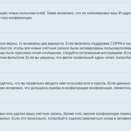
ию новых пользователей. Также возможно, что он заблокировал ваш IP-адре
атору конференции.
они верны, то возможны два варианта. Если включена поддержка COPPA и при 
уется, чтобы все новые учётные записи были активированы пользователями
ам было прислано email-сообщение, следуйте полученным инструкциям. Если
пам-фильтром. Если вы уверены, что ввели правильный адрес email, попробу
едитесь, что вы правильно вводите имя пользователя и пароль. Если данные
Также возможно, что допущена ошибка в конфигурации конференции, свяжитес
вал или удалил вашу учётную запись. Кроме того, многие конференции перио
ных. Если это произошло, попробуйте зарегистрироваться снова и активнее 