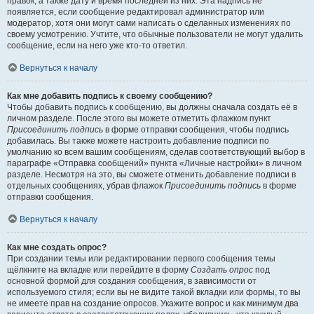
правок, а также дату и время последней из них. Эта надпись не
появляется, если сообщение редактировал администратор или
модератор, хотя они могут сами написать о сделанных изменениях по
своему усмотрению. Учтите, что обычные пользователи не могут удалить
сообщение, если на него уже кто-то ответил.
Вернуться к началу
Как мне добавить подпись к своему сообщению?
Чтобы добавить подпись к сообщению, вы должны сначала создать её в
личном разделе. После этого вы можете отметить флажком пункт
Присоединить подпись
в форме отправки сообщения, чтобы подпись
добавилась. Вы также можете настроить добавление подписи по
умолчанию ко всем вашим сообщениям, сделав соответствующий выбор в
параграфе «Отправка сообщений» пункта «Личные настройки» в личном
разделе. Несмотря на это, вы сможете отменить добавление подписи в
отдельных сообщениях, убрав флажок
Присоединить подпись
в форме
отправки сообщения.
Вернуться к началу
Как мне создать опрос?
При создании темы или редактировании первого сообщения темы
щёлкните на вкладке или перейдите в форму
Создать опрос
под
основной формой для создания сообщения, в зависимости от
используемого стиля; если вы не видите такой вкладки или формы, то вы
не имеете прав на создание опросов. Укажите вопрос и как минимум два