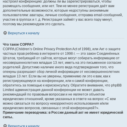
настроил конференцию: должны ли вы зарегистрироваться, чтобы
размещать сообщения, или нет. Тем не менее регистрация даёт вам
дополнительные возможности, которые недоступны анонимным
пользователям: аватары, личные сообщения, отправка email-сообщений,
участие в группах и т. д. Регистрация займёт у вас всего пару минут,
поэтому мы рекомендуем это сделать.
Вернуться к началу
Что такое COPPA?
COPPA (Children’s Online Privacy Protection Act of 1998), или Акт о защите
частных прав ребёнка в интернете от 1998 г. — это закон Соединённых
Штатов, требующий от сайтов, которые могут собирать информацию от
несовершеннолетних младше 13 лет, иметь на это письменное согласие
родителей. Допустимо наличие иного вида подтверждения того, что
опекуны разрешают сбор личной информации от несовершеннолетних
младше 13 лет. Если вы не уверены, применимо ли это к вам, как к
регистрирующемуся на конференции, или к самой конференции,
обратитесь за помощью к юрисконсульту. Обратите внимание, что phpBB
Limited администрация данной конференции не может давать
рекомендаций по правовым вопросам и не является объектом
юридических отношений, кроме указанных в ответе на вопрос «С кем
можно связаться по вопросу некорректного использования и/или
юридических вопросов, связанных с этой конференцией?».
Примечание переводчика: в России данный акт не имеет юридической
силы.
.
Вернуться к началу