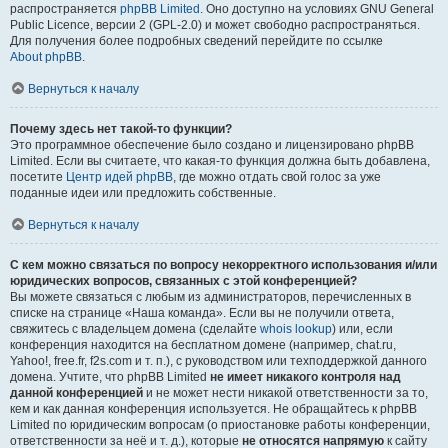
распространяется
phpBB Limited
. Оно доступно на условиях GNU General
Public Licence, версии 2 (GPL-2.0) и может свободно распространяться.
Для получения более подробных сведений перейдите по ссылке
About phpBB
.
Вернуться к началу
Почему здесь нет такой-то функции?
Это программное обеспечение было создано и лицензировано phpBB
Limited. Если вы считаете, что какая-то функция должна быть добавлена,
посетите
Центр идей phpBB
, где можно отдать свой голос за уже
поданные идеи или предложить собственные.
Вернуться к началу
С кем можно связаться по вопросу некорректного использования и/или
юридических вопросов, связанных с этой конференцией?
Вы можете связаться с любым из администраторов, перечисленных в
списке на странице «Наша команда». Если вы не получили ответа,
свяжитесь с владельцем домена (сделайте
whois lookup
) или, если
конференция находится на бесплатном домене (например, chat.ru,
Yahoo!, free.fr, f2s.com и т. п.), с руководством или техподдержкой данного
домена. Учтите, что phpBB Limited
не имеет никакого контроля над
данной конференцией
и не может нести никакой ответственности за то,
кем и как данная конференция используется. Не обращайтесь к phpBB
Limited по юридическим вопросам (о приостановке работы конференции,
ответственности за неё и т. д.), которые
не относятся напрямую
к сайту