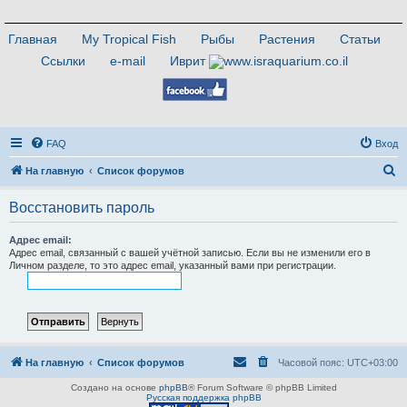
Главная
My Tropical Fish
Рыбы
Растения
Статьи
Ссылки
e-mail
Иврит
FAQ
Вход
П
На главную
Список форумов
о
Восстановить пароль
и
с
Адрес email:
Адрес email, связанный с вашей учётной записью. Если вы не изменили его в
к
Личном разделе, то это адрес email, указанный вами при регистрации.
На главную
Список форумов
Часовой пояс:
UTC+03:00
Создано на основе
phpBB
® Forum Software © phpBB Limited
Русская поддержка phpBB