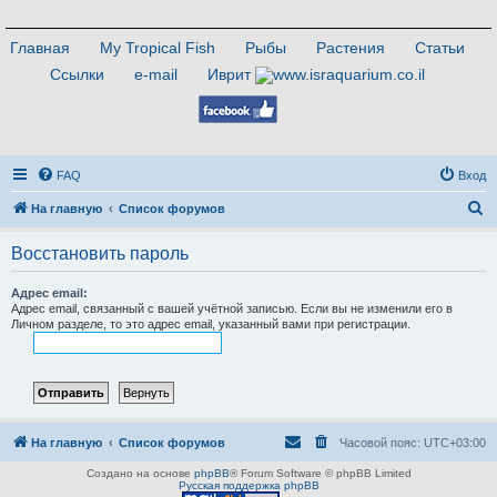
Главная
My Tropical Fish
Рыбы
Растения
Статьи
Ссылки
e-mail
Иврит
FAQ
Вход
П
На главную
Список форумов
о
Восстановить пароль
и
с
Адрес email:
Адрес email, связанный с вашей учётной записью. Если вы не изменили его в
к
Личном разделе, то это адрес email, указанный вами при регистрации.
На главную
Список форумов
Часовой пояс:
UTC+03:00
Создано на основе
phpBB
® Forum Software © phpBB Limited
Русская поддержка phpBB