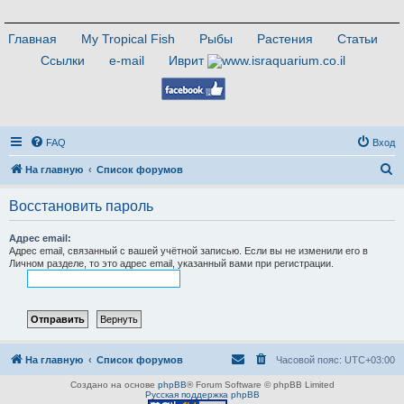
Главная
My Tropical Fish
Рыбы
Растения
Статьи
Ссылки
e-mail
Иврит
FAQ
Вход
П
На главную
Список форумов
о
Восстановить пароль
и
с
Адрес email:
Адрес email, связанный с вашей учётной записью. Если вы не изменили его в
к
Личном разделе, то это адрес email, указанный вами при регистрации.
На главную
Список форумов
Часовой пояс:
UTC+03:00
Создано на основе
phpBB
® Forum Software © phpBB Limited
Русская поддержка phpBB