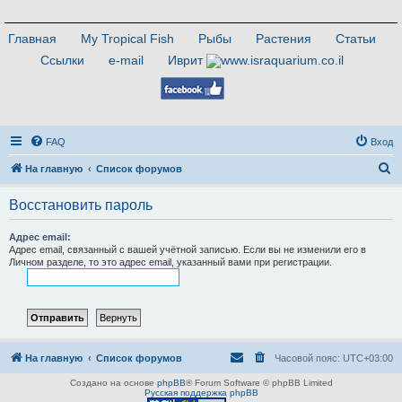
Главная
My Tropical Fish
Рыбы
Растения
Статьи
Ссылки
e-mail
Иврит
FAQ
Вход
П
На главную
Список форумов
о
Восстановить пароль
и
с
Адрес email:
Адрес email, связанный с вашей учётной записью. Если вы не изменили его в
к
Личном разделе, то это адрес email, указанный вами при регистрации.
На главную
Список форумов
Часовой пояс:
UTC+03:00
Создано на основе
phpBB
® Forum Software © phpBB Limited
Русская поддержка phpBB