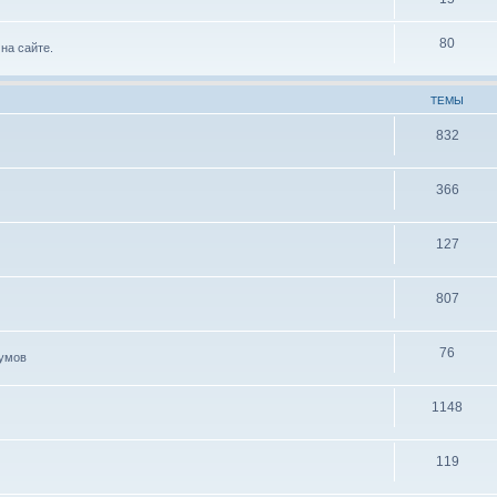
80
на сайте.
ТЕМЫ
832
366
127
807
76
иумов
1148
119