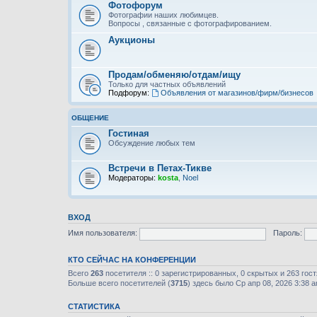
Фотофорум
Фотографии наших любимцев.
Вопросы , связанные с фотографированием.
Аукционы
Продам/обменяю/отдам/ищу
Только для частных объявлений
Подфорум:
Объявления от магазинов/фирм/бизнесов
ОБЩЕНИЕ
Гостиная
Обсуждение любых тем
Встречи в Петах-Тикве
Модераторы:
kosta
,
Noel
ВХОД
Имя пользователя:
Пароль:
КТО СЕЙЧАС НА КОНФЕРЕНЦИИ
Всего
263
посетителя :: 0 зарегистрированных, 0 скрытых и 263 гос
Больше всего посетителей (
3715
) здесь было Ср апр 08, 2026 3:38 
СТАТИСТИКА