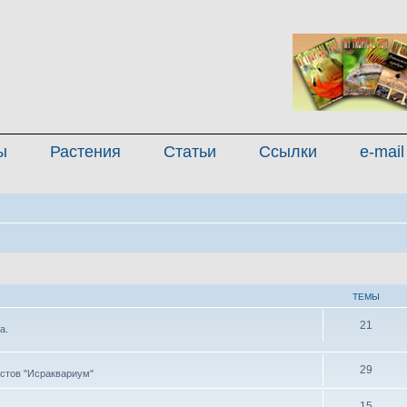
ы
Растения
Статьи
Ссылки
e-mail
ТЕМЫ
21
а.
29
стов "Исраквариум"
15