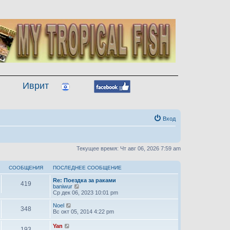
Иврит
Вход
Текущее время: Чт авг 06, 2026 7:59 am
СООБЩЕНИЯ
ПОСЛЕДНЕЕ СООБЩЕНИЕ
Re: Поездка за раками
419
П
baniwur
е
Ср дек 06, 2023 10:01 pm
р
е
П
Noel
348
й
е
Вс окт 05, 2014 4:22 pm
т
р
и
е
П
Yan
193
к
й