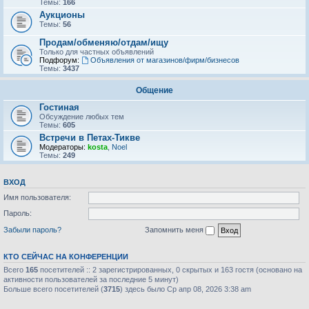
Темы:
166
Аукционы
Темы:
56
Продам/обменяю/отдам/ищу
Только для частных объявлений
Подфорум:
Объявления от магазинов/фирм/бизнесов
Темы:
3437
Общение
Гостиная
Обсуждение любых тем
Темы:
605
Встречи в Петах-Тикве
Модераторы:
kosta
,
Noel
Темы:
249
ВХОД
Имя пользователя:
Пароль:
Забыли пароль?
Запомнить меня
КТО СЕЙЧАС НА КОНФЕРЕНЦИИ
Всего
165
посетителей :: 2 зарегистрированных, 0 скрытых и 163 гостя (основано на
активности пользователей за последние 5 минут)
Больше всего посетителей (
3715
) здесь было Ср апр 08, 2026 3:38 am