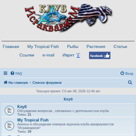
Главная
My Tropical Fish
Рыбы
Растения
Статьи
Ссылки
e-mail
Иврит
FAQ
Вход
П
На главную
Список форумов
о
Текущее время: Сб авг 08, 2026 12:46 am
и
Клуб
с
Клуб
Обсуждение вопросов , связанных с деятельностью клуба.
к
Темы:
21
My Tropical Fish
Анонсы и обсуждение номеров журнала клуба аквариумистов
"Исраквариум"
Темы:
29