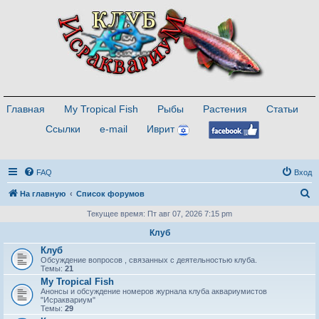
Главная
My Tropical Fish
Рыбы
Растения
Статьи
Ссылки
e-mail
Иврит
FAQ
Вход
П
На главную
Список форумов
о
Текущее время: Пт авг 07, 2026 7:15 pm
и
Клуб
с
Клуб
Обсуждение вопросов , связанных с деятельностью клуба.
к
Темы:
21
My Tropical Fish
Анонсы и обсуждение номеров журнала клуба аквариумистов
"Исраквариум"
Темы:
29