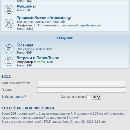
Темы:
166
Аукционы
Темы:
56
Продам/обменяю/отдам/ищу
Только для частных объявлений
Подфорум:
Объявления от магазинов/фирм/бизнесов
Темы:
3437
Общение
Гостиная
Обсуждение любых тем
Темы:
605
Встречи в Петах-Тикве
Модераторы:
kosta
,
Noel
Темы:
249
ВХОД
Имя пользователя:
Пароль:
Забыли пароль?
Запомнить меня
КТО СЕЙЧАС НА КОНФЕРЕНЦИИ
Всего
106
посетителей :: 1 зарегистрированный, 0 скрытых и 105 гостей (основано
на активности пользователей за последние 5 минут)
Больше всего посетителей (
3715
) здесь было Ср апр 08, 2026 3:38 am