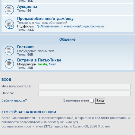
Темы:
166
Аукционы
Темы:
56
Продам/обменяю/отдам/ищу
Только для частных объявлений
Подфорум:
Объявления от магазинов/фирм/бизнесов
Темы:
3437
Общение
Гостиная
Обсуждение любых тем
Темы:
605
Встречи в Петах-Тикве
Модераторы:
kosta
,
Noel
Темы:
250
ВХОД
Имя пользователя:
Пароль:
Забыли пароль?
Запомнить меня
КТО СЕЙЧАС НА КОНФЕРЕНЦИИ
Всего
134
посетителя :: 1 зарегистрированный, 0 скрытых и 133 гостя (основано на
активности пользователей за последние 5 минут)
Больше всего посетителей (
3715
) здесь было Ср апр 08, 2026 3:38 am