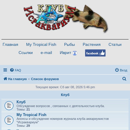
Главная
My Tropical Fish
Рыбы
Растения
Статьи
Ссылки
e-mail
Иврит
FAQ
Вход
П
На главную
Список форумов
о
Текущее время: Сб авг 08, 2026 5:46 pm
и
Клуб
с
Клуб
Обсуждение вопросов , связанных с деятельностью клуба.
к
Темы:
21
My Tropical Fish
Анонсы и обсуждение номеров журнала клуба аквариумистов
"Исраквариум"
Темы:
29