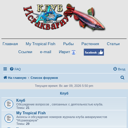
Главная
My Tropical Fish
Рыбы
Растения
Статьи
Ссылки
e-mail
Иврит
FAQ
Вход
П
На главную
Список форумов
о
Текущее время: Вс авг 09, 2026 5:50 pm
и
Клуб
с
Клуб
Обсуждение вопросов , связанных с деятельностью клуба.
к
Темы:
21
My Tropical Fish
Анонсы и обсуждение номеров журнала клуба аквариумистов
"Исраквариум"
Темы:
29