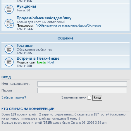
Темы:
166
Аукционы
Темы:
56
Продам/обменяю/отдам/ищу
Только для частных объявлений
Подфорум:
Объявления от магазинов/фирм/бизнесов
Темы:
3437
Общение
Гостиная
Обсуждение любых тем
Темы:
605
Встречи в Петах-Тикве
Модераторы:
kosta
,
Noel
Темы:
250
ВХОД
Имя пользователя:
Пароль:
Забыли пароль?
Запомнить меня
КТО СЕЙЧАС НА КОНФЕРЕНЦИИ
Всего
159
посетителей :: 2 зарегистрированных, 0 скрытых и 157 гостей (основано
на активности пользователей за последние 5 минут)
Больше всего посетителей (
3715
) здесь было Ср апр 08, 2026 3:38 am