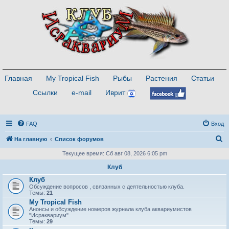
Главная
My Tropical Fish
Рыбы
Растения
Статьи
Ссылки
e-mail
Иврит
FAQ
Вход
П
На главную
Список форумов
о
Текущее время: Сб авг 08, 2026 6:05 pm
и
Клуб
с
Клуб
Обсуждение вопросов , связанных с деятельностью клуба.
к
Темы:
21
My Tropical Fish
Анонсы и обсуждение номеров журнала клуба аквариумистов
"Исраквариум"
Темы:
29