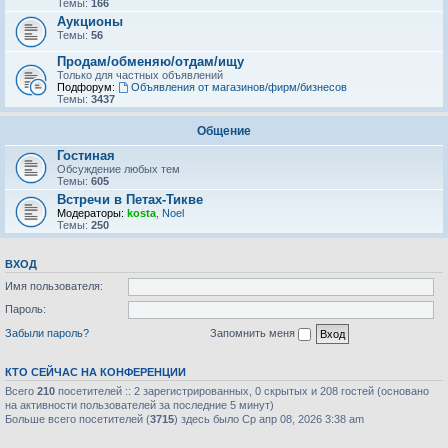
Темы:
166
Аукционы
Темы:
56
Продам/обменяю/отдам/ищу
Только для частных объявлений
Подфорум:
Объявления от магазинов/фирм/бизнесов
Темы:
3437
Общение
Гостиная
Обсуждение любых тем
Темы:
605
Встречи в Петах-Тикве
Модераторы:
kosta
,
Noel
Темы:
250
ВХОД
Имя пользователя:
Пароль:
Забыли пароль?
Запомнить меня
КТО СЕЙЧАС НА КОНФЕРЕНЦИИ
Всего
210
посетителей :: 2 зарегистрированных, 0 скрытых и 208 гостей (основано
на активности пользователей за последние 5 минут)
Больше всего посетителей (
3715
) здесь было Ср апр 08, 2026 3:38 am