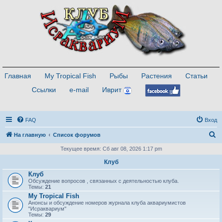
Главная
My Tropical Fish
Рыбы
Растения
Статьи
Ссылки
e-mail
Иврит
FAQ
Вход
П
На главную
Список форумов
о
Текущее время: Сб авг 08, 2026 1:17 pm
и
Клуб
с
Клуб
Обсуждение вопросов , связанных с деятельностью клуба.
к
Темы:
21
My Tropical Fish
Анонсы и обсуждение номеров журнала клуба аквариумистов
"Исраквариум"
Темы:
29