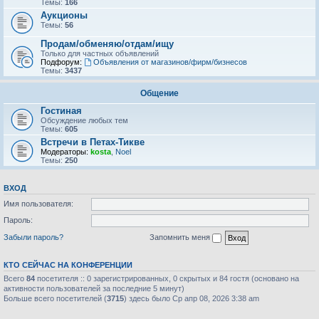
Темы:
166
Аукционы
Темы:
56
Продам/обменяю/отдам/ищу
Только для частных объявлений
Подфорум:
Объявления от магазинов/фирм/бизнесов
Темы:
3437
Общение
Гостиная
Обсуждение любых тем
Темы:
605
Встречи в Петах-Тикве
Модераторы:
kosta
,
Noel
Темы:
250
ВХОД
Имя пользователя:
Пароль:
Забыли пароль?
Запомнить меня
КТО СЕЙЧАС НА КОНФЕРЕНЦИИ
Всего
84
посетителя :: 0 зарегистрированных, 0 скрытых и 84 гостя (основано на
активности пользователей за последние 5 минут)
Больше всего посетителей (
3715
) здесь было Ср апр 08, 2026 3:38 am