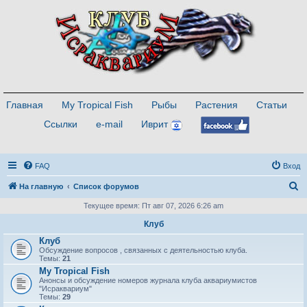
Главная
My Tropical Fish
Рыбы
Растения
Статьи
Ссылки
e-mail
Иврит
FAQ
Вход
П
На главную
Список форумов
о
Текущее время: Пт авг 07, 2026 6:26 am
и
Клуб
с
Клуб
Обсуждение вопросов , связанных с деятельностью клуба.
к
Темы:
21
My Tropical Fish
Анонсы и обсуждение номеров журнала клуба аквариумистов
"Исраквариум"
Темы:
29