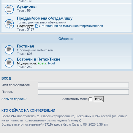
Темы:
166
Аукционы
Темы:
56
Продам/обменяю/отдам/ищу
Только для частных объявлений
Подфорум:
Объявления от магазинов/фирм/бизнесов
Темы:
3437
Общение
Гостиная
Обсуждение любых тем
Темы:
605
Встречи в Петах-Тикве
Модераторы:
kosta
,
Noel
Темы:
249
ВХОД
Имя пользователя:
Пароль:
Забыли пароль?
Запомнить меня
КТО СЕЙЧАС НА КОНФЕРЕНЦИИ
Всего
247
посетителей :: 0 зарегистрированных, 0 скрытых и 247 гостей (основано
на активности пользователей за последние 5 минут)
Больше всего посетителей (
3715
) здесь было Ср апр 08, 2026 3:38 am