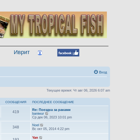
Иврит
Вход
Текущее время: Чт авг 06, 2026 6:07 am
СООБЩЕНИЯ
ПОСЛЕДНЕЕ СООБЩЕНИЕ
Re: Поездка за раками
419
П
baniwur
е
Ср дек 06, 2023 10:01 pm
р
е
П
Noel
348
й
е
Вс окт 05, 2014 4:22 pm
т
р
и
е
П
Yan
193
к
й