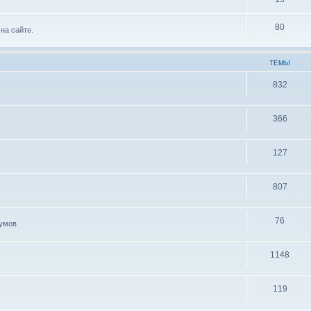
80
на сайте.
ТЕМЫ
832
366
127
807
76
иумов
1148
119