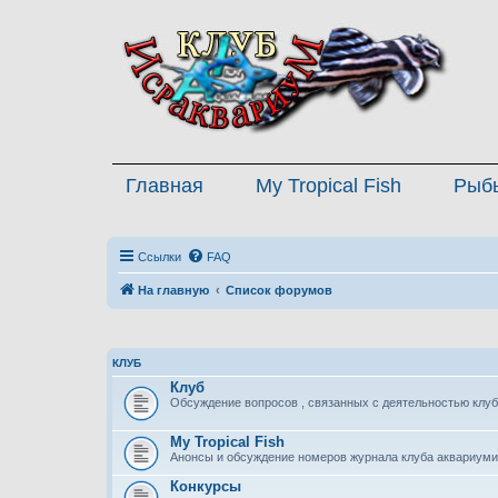
Главная
My Tropical Fish
Рыб
Ссылки
FAQ
На главную
Список форумов
КЛУБ
Клуб
Обсуждение вопросов , связанных с деятельностью клуб
My Tropical Fish
Анонсы и обсуждение номеров журнала клуба аквариуми
Конкурсы