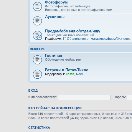
Фотофорум
Фотографии наших любимцев.
Вопросы , связанные с фотографированием.
Аукционы
Продам/обменяю/отдам/ищу
Только для частных объявлений
Подфорум:
Объявления от магазинов/фирм/бизнесов
ОБЩЕНИЕ
Гостиная
Обсуждение любых тем
Встречи в Петах-Тикве
Модераторы:
kosta
,
Noel
ВХОД
Имя пользователя:
Пароль:
КТО СЕЙЧАС НА КОНФЕРЕНЦИИ
Всего
316
посетителей :: 0 зарегистрированных, 0 скрытых и 316 го
Больше всего посетителей (
3715
) здесь было Ср апр 08, 2026 3:38 
СТАТИСТИКА