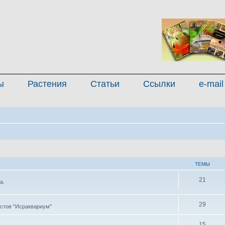
ы
Растения
Статьи
Ссылки
e-mail
ТЕМЫ
21
а.
29
стов "Исраквариум"
15