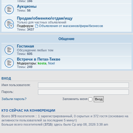
Темы:
166
Аукционы
Темы:
56
Продам/обменяю/отдам/ищу
Только для частных объявлений
Подфорум:
Объявления от магазинов/фирм/бизнесов
Темы:
3437
Общение
Гостиная
Обсуждение любых тем
Темы:
605
Встречи в Петах-Тикве
Модераторы:
kosta
,
Noel
Темы:
249
ВХОД
Имя пользователя:
Пароль:
Забыли пароль?
Запомнить меня
КТО СЕЙЧАС НА КОНФЕРЕНЦИИ
Всего
373
посетителя :: 1 зарегистрированный, 0 скрытых и 372 гостя (основано на
активности пользователей за последние 5 минут)
Больше всего посетителей (
3715
) здесь было Ср апр 08, 2026 3:38 am