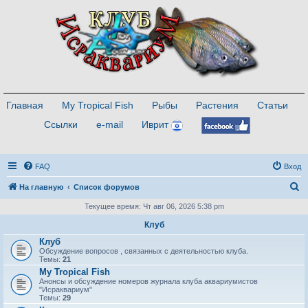
Главная
My Tropical Fish
Рыбы
Растения
Статьи
Ссылки
e-mail
Иврит
FAQ
Вход
П
На главную
Список форумов
о
Текущее время: Чт авг 06, 2026 5:38 pm
и
Клуб
с
Клуб
Обсуждение вопросов , связанных с деятельностью клуба.
к
Темы:
21
My Tropical Fish
Анонсы и обсуждение номеров журнала клуба аквариумистов
"Исраквариум"
Темы:
29