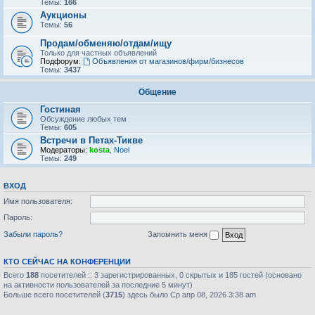
Темы:
166
Аукционы
Темы:
56
Продам/обменяю/отдам/ищу
Только для частных объявлений
Подфорум:
Объявления от магазинов/фирм/бизнесов
Темы:
3437
Общение
Гостиная
Обсуждение любых тем
Темы:
605
Встречи в Петах-Тикве
Модераторы:
kosta
,
Noel
Темы:
249
ВХОД
Имя пользователя:
Пароль:
Забыли пароль?
Запомнить меня
КТО СЕЙЧАС НА КОНФЕРЕНЦИИ
Всего
188
посетителей :: 3 зарегистрированных, 0 скрытых и 185 гостей (основано
на активности пользователей за последние 5 минут)
Больше всего посетителей (
3715
) здесь было Ср апр 08, 2026 3:38 am