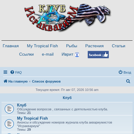
Главная
My Tropical Fish
Рыбы
Растения
Статьи
Ссылки
e-mail
Иврит
FAQ
Вход
П
На главную
Список форумов
о
Текущее время: Пт авг 07, 2026 10:56 am
и
Клуб
с
Клуб
Обсуждение вопросов , связанных с деятельностью клуба.
к
Темы:
21
My Tropical Fish
Анонсы и обсуждение номеров журнала клуба аквариумистов
"Исраквариум"
Темы:
29