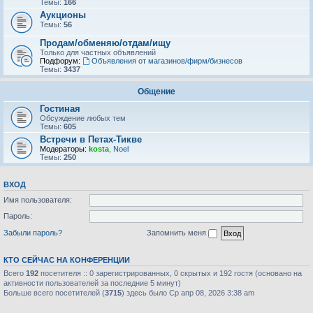
Темы:
166
Аукционы
Темы:
56
Продам/обменяю/отдам/ищу
Только для частных объявлений
Подфорум:
Объявления от магазинов/фирм/бизнесов
Темы:
3437
Общение
Гостиная
Обсуждение любых тем
Темы:
605
Встречи в Петах-Тикве
Модераторы:
kosta
,
Noel
Темы:
250
ВХОД
Имя пользователя:
Пароль:
Забыли пароль?
Запомнить меня
КТО СЕЙЧАС НА КОНФЕРЕНЦИИ
Всего
192
посетителя :: 0 зарегистрированных, 0 скрытых и 192 гостя (основано на
активности пользователей за последние 5 минут)
Больше всего посетителей (
3715
) здесь было Ср апр 08, 2026 3:38 am