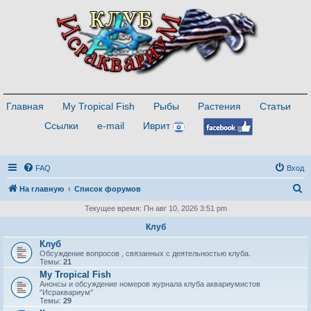
Главная
My Tropical Fish
Рыбы
Растения
Статьи
Ссылки
e-mail
Иврит
FAQ
Вход
П
На главную
Список форумов
о
Текущее время: Пн авг 10, 2026 3:51 pm
и
Клуб
с
Клуб
Обсуждение вопросов , связанных с деятельностью клуба.
к
Темы:
21
My Tropical Fish
Анонсы и обсуждение номеров журнала клуба аквариумистов
"Исраквариум"
Темы:
29