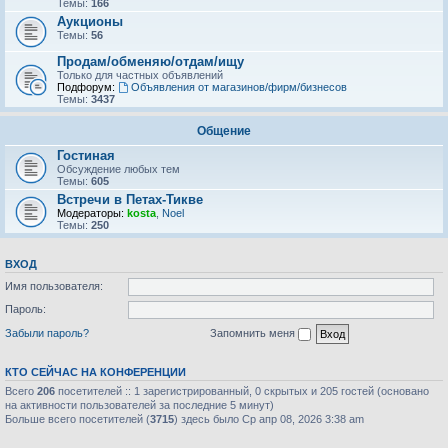
Темы:
166
Аукционы
Темы:
56
Продам/обменяю/отдам/ищу
Только для частных объявлений
Подфорум:
Объявления от магазинов/фирм/бизнесов
Темы:
3437
Общение
Гостиная
Обсуждение любых тем
Темы:
605
Встречи в Петах-Тикве
Модераторы:
kosta
,
Noel
Темы:
250
ВХОД
Имя пользователя:
Пароль:
Забыли пароль?
Запомнить меня
КТО СЕЙЧАС НА КОНФЕРЕНЦИИ
Всего
206
посетителей :: 1 зарегистрированный, 0 скрытых и 205 гостей (основано
на активности пользователей за последние 5 минут)
Больше всего посетителей (
3715
) здесь было Ср апр 08, 2026 3:38 am