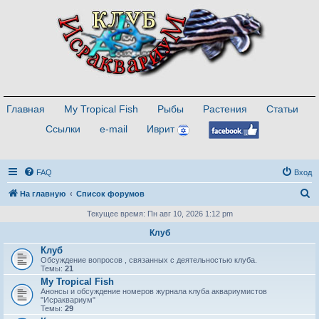
Главная
My Tropical Fish
Рыбы
Растения
Статьи
Ссылки
e-mail
Иврит
FAQ
Вход
П
На главную
Список форумов
о
Текущее время: Пн авг 10, 2026 1:12 pm
и
Клуб
с
Клуб
Обсуждение вопросов , связанных с деятельностью клуба.
к
Темы:
21
My Tropical Fish
Анонсы и обсуждение номеров журнала клуба аквариумистов
"Исраквариум"
Темы:
29