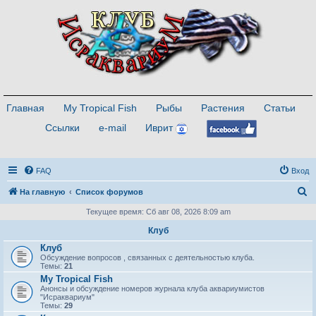
Главная
My Tropical Fish
Рыбы
Растения
Статьи
Ссылки
e-mail
Иврит
FAQ
Вход
П
На главную
Список форумов
о
Текущее время: Сб авг 08, 2026 8:09 am
и
Клуб
с
Клуб
Обсуждение вопросов , связанных с деятельностью клуба.
к
Темы:
21
My Tropical Fish
Анонсы и обсуждение номеров журнала клуба аквариумистов
"Исраквариум"
Темы:
29