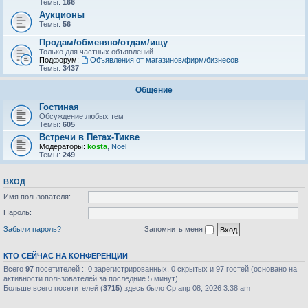
Темы:
166
Аукционы
Темы:
56
Продам/обменяю/отдам/ищу
Только для частных объявлений
Подфорум:
Объявления от магазинов/фирм/бизнесов
Темы:
3437
Общение
Гостиная
Обсуждение любых тем
Темы:
605
Встречи в Петах-Тикве
Модераторы:
kosta
,
Noel
Темы:
249
ВХОД
Имя пользователя:
Пароль:
Забыли пароль?
Запомнить меня
КТО СЕЙЧАС НА КОНФЕРЕНЦИИ
Всего
97
посетителей :: 0 зарегистрированных, 0 скрытых и 97 гостей (основано на
активности пользователей за последние 5 минут)
Больше всего посетителей (
3715
) здесь было Ср апр 08, 2026 3:38 am