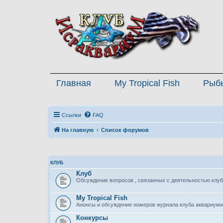
Главная
My Tropical Fish
Рыб
Ссылки
FAQ
На главную
Список форумов
КЛУБ
Клуб
Обсуждение вопросов , связанных с деятельностью клуб
My Tropical Fish
Анонсы и обсуждение номеров журнала клуба аквариуми
Конкурсы