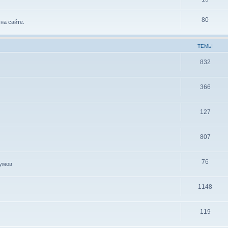
80
на сайте.
ТЕМЫ
832
366
127
807
76
иумов
1148
119