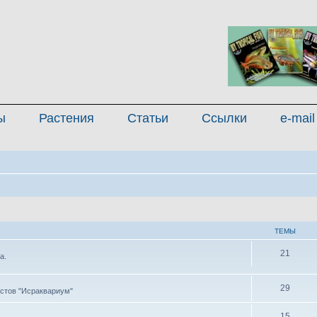
ы
Растения
Статьи
Ссылки
e-mail
ТЕМЫ
21
а.
29
стов "Исраквариум"
15