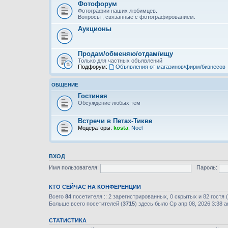
Фотофорум
Фотографии наших любимцев.
Вопросы , связанные с фотографированием.
Аукционы
Продам/обменяю/отдам/ищу
Только для частных объявлений
Подфорум:
Объявления от магазинов/фирм/бизнесов
ОБЩЕНИЕ
Гостиная
Обсуждение любых тем
Встречи в Петах-Тикве
Модераторы:
kosta
,
Noel
ВХОД
Имя пользователя:
Пароль:
КТО СЕЙЧАС НА КОНФЕРЕНЦИИ
Всего
84
посетителя :: 2 зарегистрированных, 0 скрытых и 82 гостя
Больше всего посетителей (
3715
) здесь было Ср апр 08, 2026 3:38 
СТАТИСТИКА