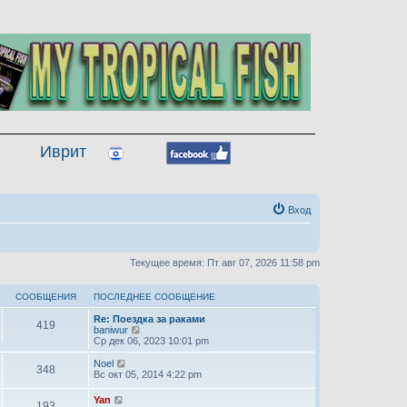
Иврит
Вход
Текущее время: Пт авг 07, 2026 11:58 pm
СООБЩЕНИЯ
ПОСЛЕДНЕЕ СООБЩЕНИЕ
Re: Поездка за раками
419
П
baniwur
е
Ср дек 06, 2023 10:01 pm
р
е
П
Noel
348
й
е
Вс окт 05, 2014 4:22 pm
т
р
и
е
П
Yan
193
к
й