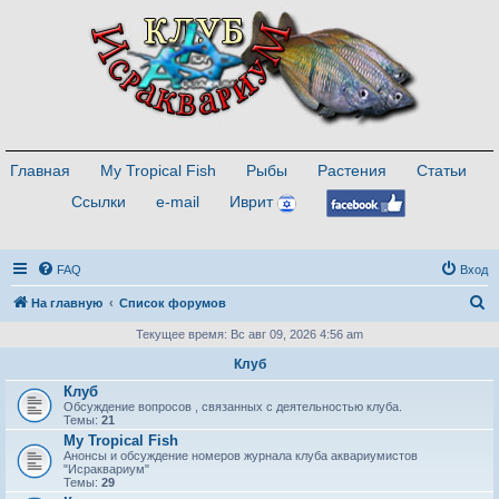
Главная
My Tropical Fish
Рыбы
Растения
Статьи
Ссылки
e-mail
Иврит
FAQ
Вход
П
На главную
Список форумов
о
Текущее время: Вс авг 09, 2026 4:56 am
и
Клуб
с
Клуб
Обсуждение вопросов , связанных с деятельностью клуба.
к
Темы:
21
My Tropical Fish
Анонсы и обсуждение номеров журнала клуба аквариумистов
"Исраквариум"
Темы:
29