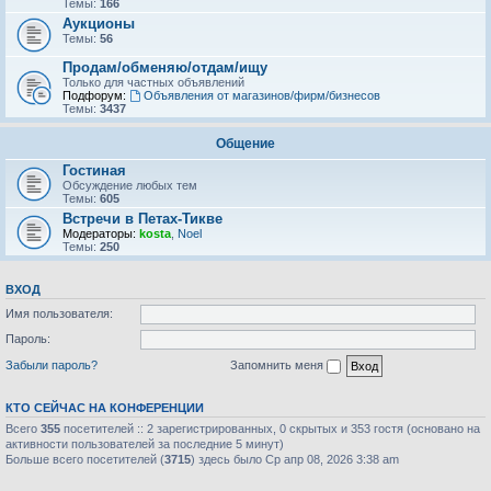
Темы:
166
Аукционы
Темы:
56
Продам/обменяю/отдам/ищу
Только для частных объявлений
Подфорум:
Объявления от магазинов/фирм/бизнесов
Темы:
3437
Общение
Гостиная
Обсуждение любых тем
Темы:
605
Встречи в Петах-Тикве
Модераторы:
kosta
,
Noel
Темы:
250
ВХОД
Имя пользователя:
Пароль:
Забыли пароль?
Запомнить меня
КТО СЕЙЧАС НА КОНФЕРЕНЦИИ
Всего
355
посетителей :: 2 зарегистрированных, 0 скрытых и 353 гостя (основано на
активности пользователей за последние 5 минут)
Больше всего посетителей (
3715
) здесь было Ср апр 08, 2026 3:38 am