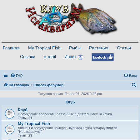
Главная
My Tropical Fish
Рыбы
Растения
Статьи
Ссылки
e-mail
Иврит
FAQ
Вход
П
На главную
Список форумов
о
Текущее время: Пт авг 07, 2026 9:42 pm
и
Клуб
с
Клуб
Обсуждение вопросов , связанных с деятельностью клуба.
к
Темы:
21
My Tropical Fish
Анонсы и обсуждение номеров журнала клуба аквариумистов
"Исраквариум"
Темы:
29