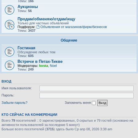
Темы:
166
Аукционы
Темы:
56
Продам/обменяю/отдам/ищу
Только для частных объявлений
Подфорум:
Объявления от магазинов/фирм/бизнесов
Темы:
3437
Общение
Гостиная
Обсуждение любых тем
Темы:
605
Встречи в Петах-Тикве
Модераторы:
kosta
,
Noel
Темы:
249
ВХОД
Имя пользователя:
Пароль:
Забыли пароль?
Запомнить меня
КТО СЕЙЧАС НА КОНФЕРЕНЦИИ
Всего
79
посетителей :: 0 зарегистрированных, 0 скрытых и 79 гостей (основано на
активности пользователей за последние 5 минут)
Больше всего посетителей (
3715
) здесь было Ср апр 08, 2026 3:38 am