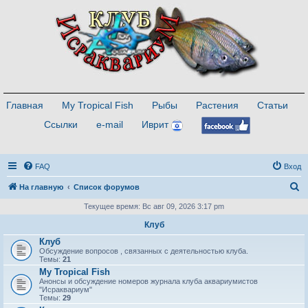
Главная
My Tropical Fish
Рыбы
Растения
Статьи
Ссылки
e-mail
Иврит
FAQ
Вход
П
На главную
Список форумов
о
Текущее время: Вс авг 09, 2026 3:17 pm
и
Клуб
с
Клуб
Обсуждение вопросов , связанных с деятельностью клуба.
к
Темы:
21
My Tropical Fish
Анонсы и обсуждение номеров журнала клуба аквариумистов
"Исраквариум"
Темы:
29