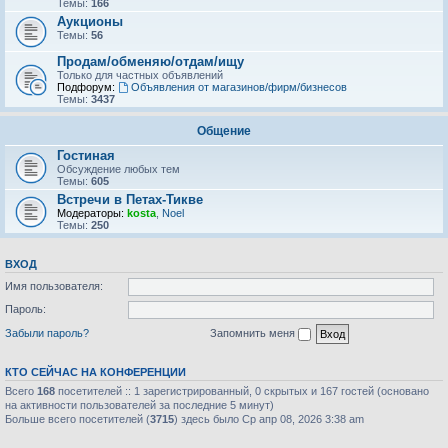
Темы:
166
Аукционы
Темы:
56
Продам/обменяю/отдам/ищу
Только для частных объявлений
Подфорум:
Объявления от магазинов/фирм/бизнесов
Темы:
3437
Общение
Гостиная
Обсуждение любых тем
Темы:
605
Встречи в Петах-Тикве
Модераторы:
kosta
,
Noel
Темы:
250
ВХОД
Имя пользователя:
Пароль:
Забыли пароль?
Запомнить меня
КТО СЕЙЧАС НА КОНФЕРЕНЦИИ
Всего
168
посетителей :: 1 зарегистрированный, 0 скрытых и 167 гостей (основано
на активности пользователей за последние 5 минут)
Больше всего посетителей (
3715
) здесь было Ср апр 08, 2026 3:38 am