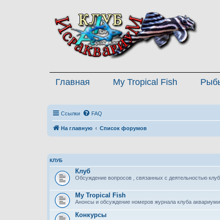
Главная
My Tropical Fish
Рыб
Ссылки
FAQ
На главную
Список форумов
КЛУБ
Клуб
Обсуждение вопросов , связанных с деятельностью клуб
My Tropical Fish
Анонсы и обсуждение номеров журнала клуба аквариуми
Конкурсы