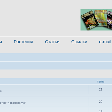
ы
Растения
Статьи
Ссылки
e-mail
ТЕМЫ
21
а.
29
стов "Исраквариум"
15