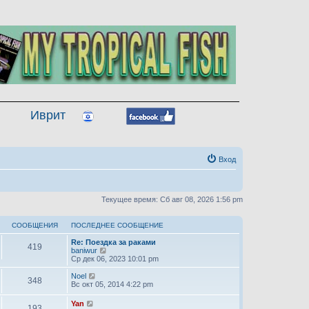
Иврит
Вход
Текущее время: Сб авг 08, 2026 1:56 pm
СООБЩЕНИЯ
ПОСЛЕДНЕЕ СООБЩЕНИЕ
Re: Поездка за раками
419
П
baniwur
е
Ср дек 06, 2023 10:01 pm
р
е
П
Noel
348
й
е
Вс окт 05, 2014 4:22 pm
т
р
и
е
П
Yan
193
к
й