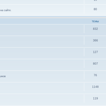
80
на сайте.
ТЕМЫ
832
366
127
807
76
иумов
1148
119