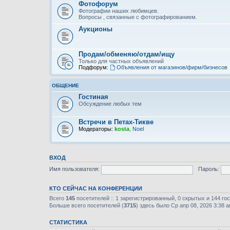
Фотофорум
Фотографии наших любимцев.
Вопросы , связанные с фотографированием.
Аукционы
Продам/обменяю/отдам/ищу
Только для частных объявлений
Подфорум:
Объявления от магазинов/фирм/бизнесов
ОБЩЕНИЕ
Гостиная
Обсуждение любых тем
Встречи в Петах-Тикве
Модераторы:
kosta
,
Noel
ВХОД
Имя пользователя:
Пароль:
КТО СЕЙЧАС НА КОНФЕРЕНЦИИ
Всего
145
посетителей :: 1 зарегистрированный, 0 скрытых и 144 го
Больше всего посетителей (
3715
) здесь было Ср апр 08, 2026 3:38 
СТАТИСТИКА