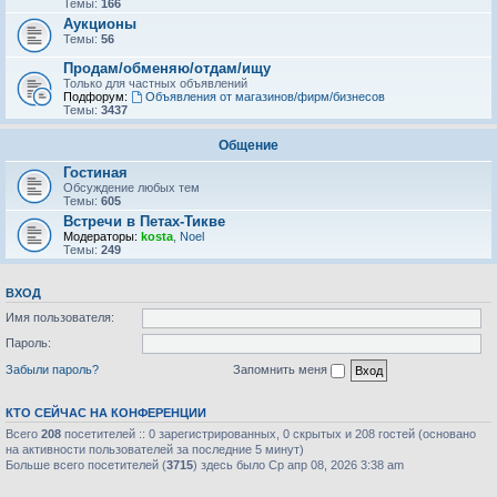
Темы:
166
Аукционы
Темы:
56
Продам/обменяю/отдам/ищу
Только для частных объявлений
Подфорум:
Объявления от магазинов/фирм/бизнесов
Темы:
3437
Общение
Гостиная
Обсуждение любых тем
Темы:
605
Встречи в Петах-Тикве
Модераторы:
kosta
,
Noel
Темы:
249
ВХОД
Имя пользователя:
Пароль:
Забыли пароль?
Запомнить меня
КТО СЕЙЧАС НА КОНФЕРЕНЦИИ
Всего
208
посетителей :: 0 зарегистрированных, 0 скрытых и 208 гостей (основано
на активности пользователей за последние 5 минут)
Больше всего посетителей (
3715
) здесь было Ср апр 08, 2026 3:38 am