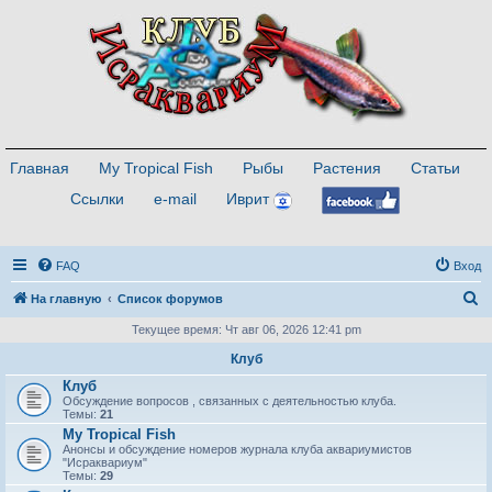
Главная
My Tropical Fish
Рыбы
Растения
Статьи
Ссылки
e-mail
Иврит
FAQ
Вход
П
На главную
Список форумов
о
Текущее время: Чт авг 06, 2026 12:41 pm
и
Клуб
с
Клуб
Обсуждение вопросов , связанных с деятельностью клуба.
к
Темы:
21
My Tropical Fish
Анонсы и обсуждение номеров журнала клуба аквариумистов
"Исраквариум"
Темы:
29