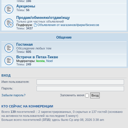
Темы:
166
Аукционы
Темы:
56
Продам/обменяю/отдам/ищу
Только для частных объявлений
Подфорум:
Объявления от магазинов/фирм/бизнесов
Темы:
3437
Общение
Гостиная
Обсуждение любых тем
Темы:
605
Встречи в Петах-Тикве
Модераторы:
kosta
,
Noel
Темы:
249
ВХОД
Имя пользователя:
Пароль:
Забыли пароль?
Запомнить меня
КТО СЕЙЧАС НА КОНФЕРЕНЦИИ
Всего
139
посетителей :: 2 зарегистрированных, 0 скрытых и 137 гостей (основано
на активности пользователей за последние 5 минут)
Больше всего посетителей (
3715
) здесь было Ср апр 08, 2026 3:38 am