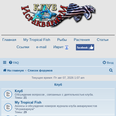
Главная
My Tropical Fish
Рыбы
Растения
Статьи
Ссылки
e-mail
Иврит
FAQ
Вход
П
На главную
Список форумов
о
Текущее время: Пт авг 07, 2026 1:07 am
и
Клуб
с
Клуб
Обсуждение вопросов , связанных с деятельностью клуба.
к
Темы:
21
My Tropical Fish
Анонсы и обсуждение номеров журнала клуба аквариумистов
"Исраквариум"
Темы:
29